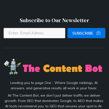
Subscribe to Our Newsletter
SUBSCRIBE
Leading you to page One - Where Google rankings, AI
answers, and generative results all work in your favor.
At The Content Bot, we don’t just deliver traffic we deliver
growth. From SEO that dominates Google, to AEO that makes
AI tools recommend you, to GEO that secures your spot in AI-