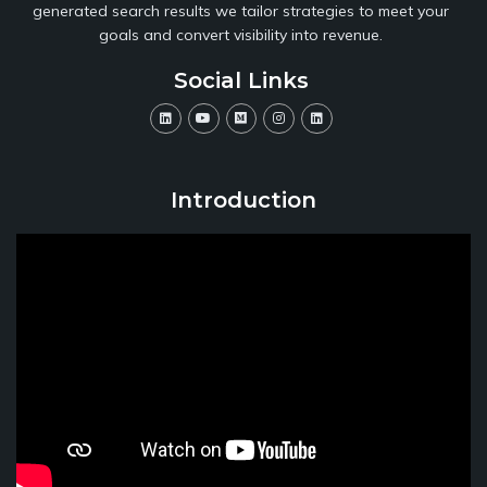
generated search results we tailor strategies to meet your
goals and convert visibility into revenue.
Social Links
Introduction