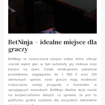
BetNinja – idealne miejsce dla
graczy
BetNinja to nowoczesne kasyno online, które oferuje
szeroki wybór gier, w tym automaty, gry stołowe oraz
kasyno na żywo. Dzięki atrakcyjnemu pakietowi
powitalnemu, sięgającemu do 1 000 € oraz 100
darmowych spinów, nowi gracze mają możliwość
rozpoczęcia swojej przygody z hazardem w
sprzyjających warunkach. BetNinja kładzie duży nacisk
na bezpieczeństwo danych, co sprawia, że jest to
platforma godna zaufania dla wszystkich miłośników