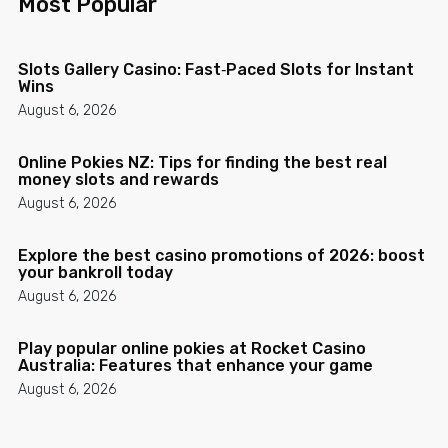
Most Popular
Slots Gallery Casino: Fast‑Paced Slots for Instant
Wins
August 6, 2026
Online Pokies NZ: Tips for finding the best real
money slots and rewards
August 6, 2026
Explore the best casino promotions of 2026: boost
your bankroll today
August 6, 2026
Play popular online pokies at Rocket Casino
Australia: Features that enhance your game
August 6, 2026