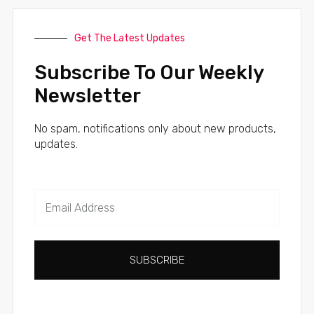
Get The Latest Updates
Subscribe To Our Weekly
Newsletter
No spam, notifications only about new products,
updates.
SUBSCRIBE