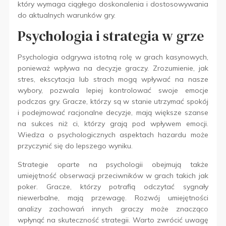
który wymaga ciągłego doskonalenia i dostosowywania
do aktualnych warunków gry.
Psychologia i strategia w grze
Psychologia odgrywa istotną rolę w grach kasynowych,
ponieważ wpływa na decyzje graczy. Zrozumienie, jak
stres, ekscytacja lub strach mogą wpływać na nasze
wybory, pozwala lepiej kontrolować swoje emocje
podczas gry. Gracze, którzy są w stanie utrzymać spokój
i podejmować racjonalne decyzje, mają większe szanse
na sukces niż ci, którzy grają pod wpływem emocji.
Wiedza o psychologicznych aspektach hazardu może
przyczynić się do lepszego wyniku.
Strategie oparte na psychologii obejmują także
umiejętność obserwacji przeciwników w grach takich jak
poker. Gracze, którzy potrafią odczytać sygnały
niewerbalne, mają przewagę. Rozwój umiejętności
analizy zachowań innych graczy może znacząco
wpłynąć na skuteczność strategii. Warto zwrócić uwagę