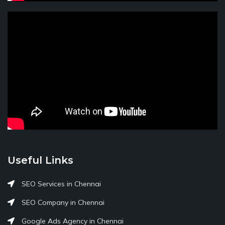
Useful Links
SEO Services in Chennai
SEO Company in Chennai
Google Ads Agency in Chennai