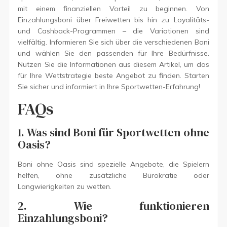
mit einem finanziellen Vorteil zu beginnen. Von
Einzahlungsboni über Freiwetten bis hin zu Loyalitäts-
und Cashback-Programmen – die Variationen sind
vielfältig. Informieren Sie sich über die verschiedenen Boni
und wählen Sie den passenden für Ihre Bedürfnisse.
Nutzen Sie die Informationen aus diesem Artikel, um das
für Ihre Wettstrategie beste Angebot zu finden. Starten
Sie sicher und informiert in Ihre Sportwetten-Erfahrung!
FAQs
1. Was sind Boni für Sportwetten ohne
Oasis?
Boni ohne Oasis sind spezielle Angebote, die Spielern
helfen, ohne zusätzliche Bürokratie oder
Langwierigkeiten zu wetten.
2. Wie funktionieren
Einzahlungsboni?