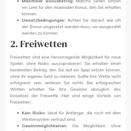
Maximaler Bonusbetrag:
Manche Seiten setzen
ein Limit für den maximalen Bonus, den Sie erhalten
können.
Umsatzbedingungen:
Achten Sie darauf, wie oft
der Bonus umgesetzt werden muss, um ausgezahlt
werden zu können.
2. Freiwetten
Freiwetten sind eine hervorragende Möglichkeit für neue
Spieler, ohne Risiko auszuprobieren. Sie erhalten einen
bestimmten Betrag, den Sie auf ein Spiel setzen können,
ohne Ihr eigenes Geld zu riskieren. Sollte Ihre Wette nicht
erfolgreich sein, verlieren Sie nichts. Bei erfolgreichen
Wetten erhalten Sie Ihre Gewinne abzüglich des
Einsatzes der Frei­wette. Hier sind einige Vorteile von
Freiwetten:
Kein Risiko:
Ideal für Anfänger, die noch mit dem
Wettensystem vertraut sind.
Gewinnmöglichkeiten:
Die Möglichkeit, ohne