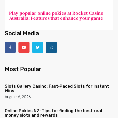
Play popular online pokies at Rocket Casino
Australia: Features that enhance your game
Social Media
Most Popular
Slots Gallery Casino: Fast‑Paced Slots for Instant
Wins
August 6, 2026
Online Pokies NZ: Tips for finding the best real
money slots and rewards