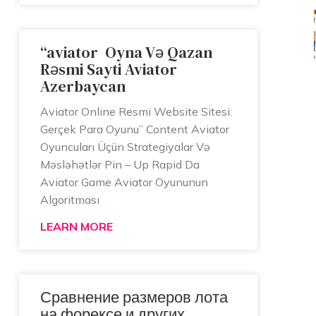
“aviator ️ Oyna Və Qazan
Rəsmi Sayti Aviator
Azerbaycan
Aviator Online Resmi Website Sitesi:
Gerçek Para Oyunu” Content Aviator
Oyuncuları Üçün Strategiyalar Və
Məsləhətlər Pin – Up Rapid Da
Aviator Game Aviator Oyununun
Algoritması
LEARN MORE
Сравнение размеров лота
на форексе и других