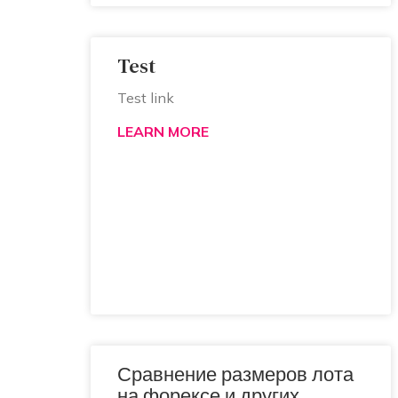
Test
Test link
LEARN MORE
Сравнение размеров лота
на форексе и других