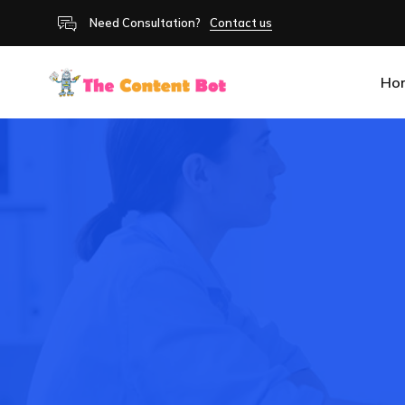
Need Consultation?
Contact us
Ho