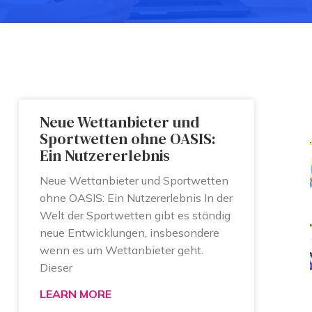
Neue Wettanbieter und
Sportwetten ohne OASIS:
Ein Nutzererlebnis
Neue Wettanbieter und Sportwetten
ohne OASIS: Ein Nutzererlebnis In der
Welt der Sportwetten gibt es ständig
neue Entwicklungen, insbesondere
wenn es um Wettanbieter geht.
Dieser
LEARN MORE