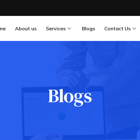
me
About us
Services
Blogs
Contact Us
Blogs