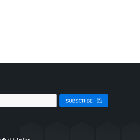
SUBSCRIBE