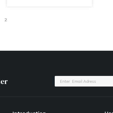
1
2
ter