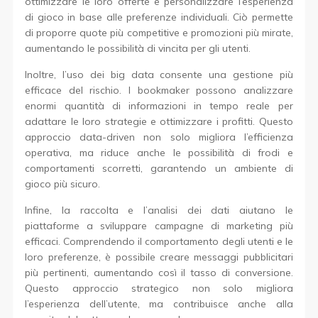
ottimizzare le loro offerte e personalizzare l’esperienza
di gioco in base alle preferenze individuali. Ciò permette
di proporre quote più competitive e promozioni più mirate,
aumentando le possibilità di vincita per gli utenti.
Inoltre, l’uso dei big data consente una gestione più
efficace del rischio. I bookmaker possono analizzare
enormi quantità di informazioni in tempo reale per
adattare le loro strategie e ottimizzare i profitti. Questo
approccio data-driven non solo migliora l’efficienza
operativa, ma riduce anche le possibilità di frodi e
comportamenti scorretti, garantendo un ambiente di
gioco più sicuro.
Infine, la raccolta e l’analisi dei dati aiutano le
piattaforme a sviluppare campagne di marketing più
efficaci. Comprendendo il comportamento degli utenti e le
loro preferenze, è possibile creare messaggi pubblicitari
più pertinenti, aumentando così il tasso di conversione.
Questo approccio strategico non solo migliora
l’esperienza dell’utente, ma contribuisce anche alla