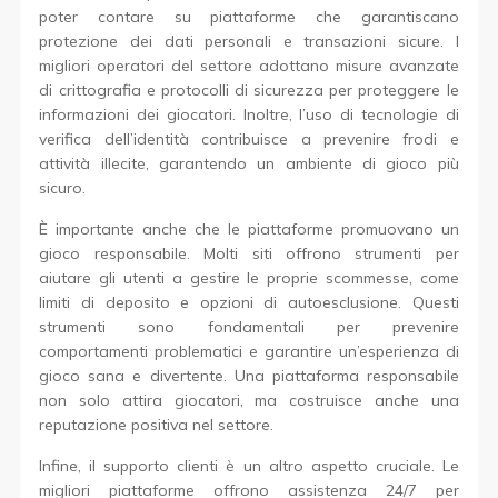
poter contare su piattaforme che garantiscano
protezione dei dati personali e transazioni sicure. I
migliori operatori del settore adottano misure avanzate
di crittografia e protocolli di sicurezza per proteggere le
informazioni dei giocatori. Inoltre, l’uso di tecnologie di
verifica dell’identità contribuisce a prevenire frodi e
attività illecite, garantendo un ambiente di gioco più
sicuro.
È importante anche che le piattaforme promuovano un
gioco responsabile. Molti siti offrono strumenti per
aiutare gli utenti a gestire le proprie scommesse, come
limiti di deposito e opzioni di autoesclusione. Questi
strumenti sono fondamentali per prevenire
comportamenti problematici e garantire un’esperienza di
gioco sana e divertente. Una piattaforma responsabile
non solo attira giocatori, ma costruisce anche una
reputazione positiva nel settore.
Infine, il supporto clienti è un altro aspetto cruciale. Le
migliori piattaforme offrono assistenza 24/7 per