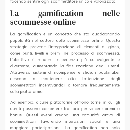
facendo sentire ogni scommettitore unico e valorizzato.
La gamification nelle
scommesse online
La gamification è un concetto che sta guadagnando
popolarità nel settore delle scommesse online. Questa
strategia prevede l’integrazione di elementi di gioco,
come punti, livelli e premi, nel processo di scommessa.
L’obiettivo è rendere l’esperienza più coinvolgente e
divertente, aumentando la fidelizzazione degli utenti.
Attraverso sistemi di ricompense e sfide, i bookmaker
riescono a mantenere alta l’attenzione degli
scommettitori, incentivandoli a tornare frequentemente
sulla piattaforma.
Ad esempio, alcune piattaforme offrono tornei in cui gli
utenti possono competere tra loro per vincere premi o
bonus. Questi eventi creano una comunità attiva di
scommettitori, favorendo interazioni sociali e una
maggiore partecipazione. La gamification non solo