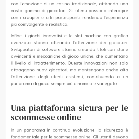
con l’emozione di un casino tradizionale, attirando una
vasta gamma di giocatori. Gli utenti possono interagire
con i croupier e altri partecipanti, rendendo l’esperienza
più coinvolgente e realistica.
Infine, i giochi innovativi e le slot machine con grafica
avanzata stanno attirando l’attenzione dei giocatori.
Sviluppatori di software stanno creando titoli con storie
avvincenti e meccaniche di gioco uniche, che aumentano
il livello di intrattenimento. Queste innovazioni non solo
attraggono nuovi giocatori, ma mantengono anche alta
l’attenzione degli utenti esistenti, contribuendo a un
panorama di gioco sempre più dinamico e variegato.
Una piattaforma sicura per le
scommesse online
In un panorama in continua evoluzione, la sicurezza è
fondamentale per le scommesse online. Gli utenti devono