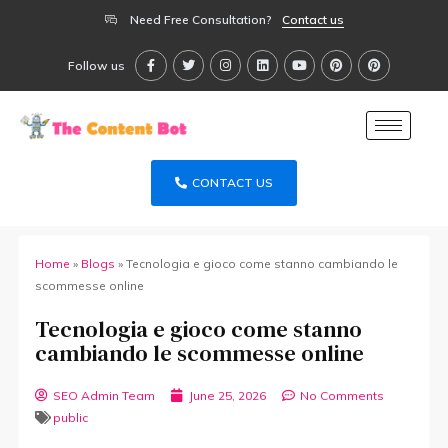
Need Free Consultation?
Contact us
Follow us
CONTACT US
Home
»
Blogs
»
Tecnologia e gioco come stanno cambiando le
scommesse online
Tecnologia e gioco come stanno
cambiando le scommesse online
SEO Admin Team
June 25, 2026
No Comments
public