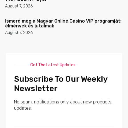
August 7, 2026
Ismerd meg a Magyar Online Casino VIP programját:
élmények és jutalmak
August 7, 2026
Get The Latest Updates
Subscribe To Our Weekly
Newsletter
No spam, notifications only about new products,
updates.