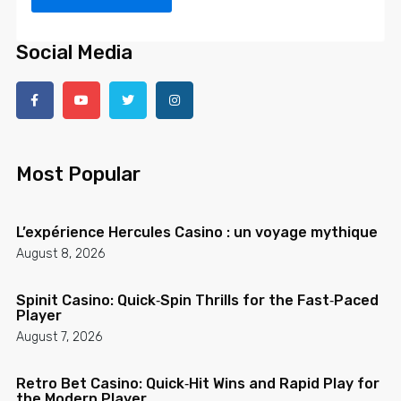
Social Media
Most Popular
L’expérience Hercules Casino : un voyage mythique
August 8, 2026
Spinit Casino: Quick‑Spin Thrills for the Fast‑Paced
Player
August 7, 2026
Retro Bet Casino: Quick‑Hit Wins and Rapid Play for
the Modern Player