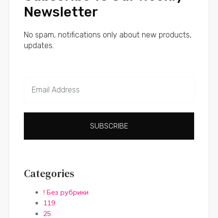
Newsletter
No spam, notifications only about new products,
updates.
SUBSCRIBE
Categories
! Без рубрики
119
25