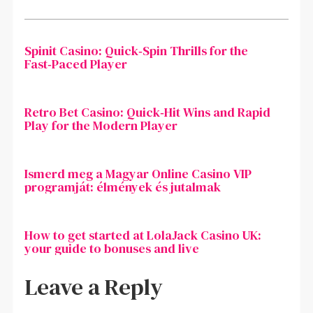
Spinit Casino: Quick‑Spin Thrills for the
Fast‑Paced Player
Retro Bet Casino: Quick‑Hit Wins and Rapid
Play for the Modern Player
Ismerd meg a Magyar Online Casino VIP
programját: élmények és jutalmak
How to get started at LolaJack Casino UK:
your guide to bonuses and live
Leave a Reply