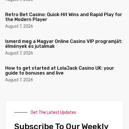
Retro Bet Casino: Quick‑Hit Wins and Rapid Play for
the Modern Player
August 7, 2026
Ismerd meg a Magyar Online Casino VIP programját:
élmények és jutalmak
August 7, 2026
How to get started at LolaJack Casino UK: your
guide to bonuses and live
August 7, 2026
Get The Latest Updates
Subscribe To Our Weekly