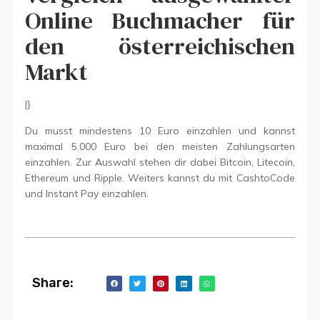
Online Buchmacher für
den österreichischen
Markt
|}
Du musst mindestens 10 Euro einzahlen und kannst
maximal 5.000 Euro bei den meisten Zahlungsarten
einzahlen. Zur Auswahl stehen dir dabei Bitcoin, Litecoin,
Ethereum und Ripple. Weiters kannst du mit CashtoCode
und Instant Pay einzahlen.
Share: