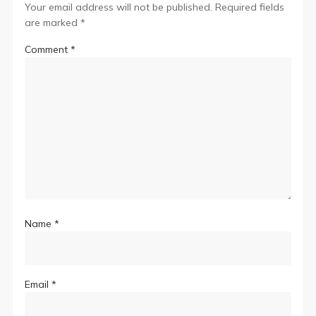
Your email address will not be published.
Required fields
are marked
*
Comment
*
Name
*
Email
*