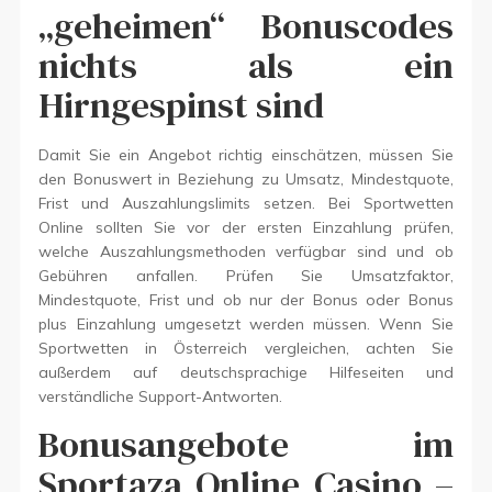
„geheimen“ Bonuscodes
nichts als ein
Hirngespinst sind
Damit Sie ein Angebot richtig einschätzen, müssen Sie
den Bonuswert in Beziehung zu Umsatz, Mindestquote,
Frist und Auszahlungslimits setzen. Bei Sportwetten
Online sollten Sie vor der ersten Einzahlung prüfen,
welche Auszahlungsmethoden verfügbar sind und ob
Gebühren anfallen. Prüfen Sie Umsatzfaktor,
Mindestquote, Frist und ob nur der Bonus oder Bonus
plus Einzahlung umgesetzt werden müssen. Wenn Sie
Sportwetten in Österreich vergleichen, achten Sie
außerdem auf deutschsprachige Hilfeseiten und
verständliche Support-Antworten.
Bonusangebote im
Sportaza Online Casino –