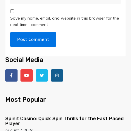
Save my name, email, and website in this browser for the
next time I comment.
Social Media
Most Popular
Spinit Casino: Quick‑Spin Thrills for the Fast‑Paced
Player
August 7, 2026