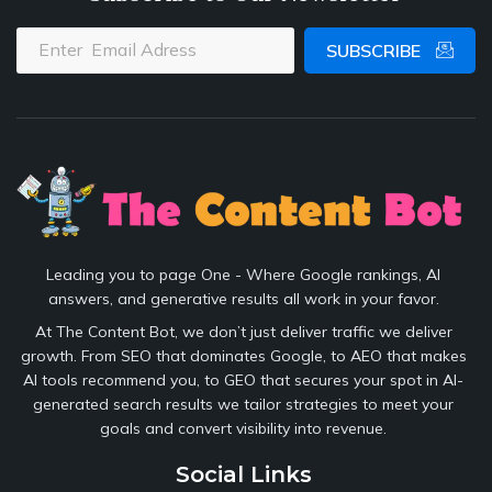
SUBSCRIBE
Leading you to page One - Where Google rankings, AI
answers, and generative results all work in your favor.
At The Content Bot, we don’t just deliver traffic we deliver
growth. From SEO that dominates Google, to AEO that makes
AI tools recommend you, to GEO that secures your spot in AI-
generated search results we tailor strategies to meet your
goals and convert visibility into revenue.
Social Links