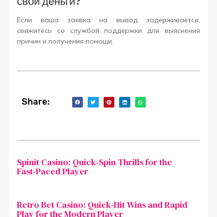
свои деньги?
Если ваша заявка на вывод задерживается,
свяжитесь со службой поддержки для выяснения
причин и получения помощи.
Share:
Spinit Casino: Quick‑Spin Thrills for the
Fast‑Paced Player
Retro Bet Casino: Quick‑Hit Wins and Rapid
Play for the Modern Player