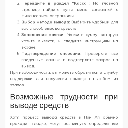
Перейдите в раздел “Касса”:
На главной
странице найдите пункт меню, связанный с
финансовыми операциями.
Выбор метода вывода:
Выберите удобный для
вас способ вывода средств.
Заполнение заявки:
Укажите сумму, которую
хотите вывести, и следуйте инструкциям на
экране.
Подтверждение операции:
Проверьте все
введенные данные и подтвердите запрос на
вывод.
При необходимости, вы можете обратиться в службу
поддержки для получения помощи на любом из
этапов.
Возможные трудности при
выводе средств
Хотя процесс вывода средств в Пин Ап обычно
проходит гладко, могут возникнуть определенные