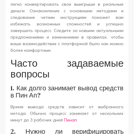
легко конвертировать свои выигрыши в реальные
деньги. Ознакомление с основными методами и
следование четким инструкциям поможет вам
избежать возможных сложностей и успешно
завершить процесс. Следите за новыми актуальными
предложениями и изменениями в правилах, чтобы
ваше взаимодействие с платформой было как можно
более комфортным.
Часто задаваемые
вопросы
1. Как долго занимает вывод средств
в Пин Ап?
Время вывода средств зависит от выбранного
метода. Обычно процесс занимает от нескольких
минут до 3 рабочих дней
Пинап
.
2. Нужно ли верифицировать