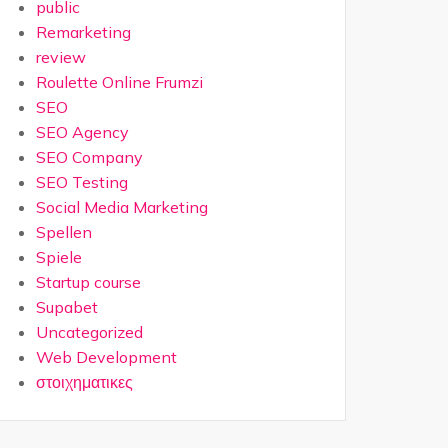
public
Remarketing
review
Roulette Online Frumzi
SEO
SEO Agency
SEO Company
SEO Testing
Social Media Marketing
Spellen
Spiele
Startup course
Supabet
Uncategorized
Web Development
στοιχηματικες