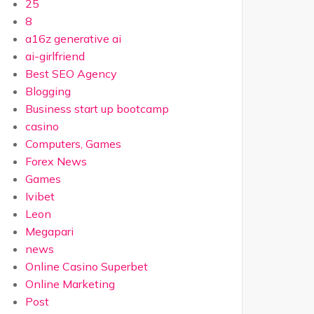
25
8
a16z generative ai
ai-girlfriend
Best SEO Agency
Blogging
Business start up bootcamp
casino
Computers, Games
Forex News
Games
Ivibet
Leon
Megapari
news
Online Casino Superbet
Online Marketing
Post