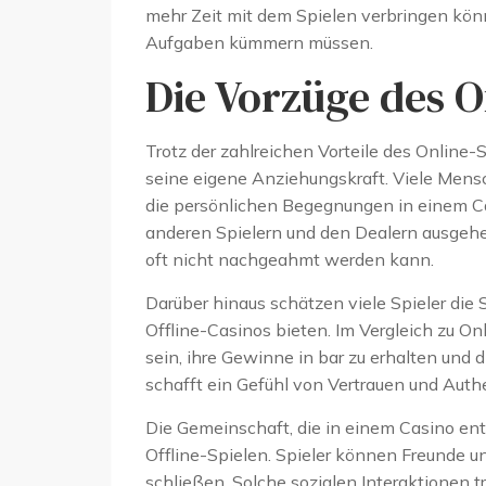
mehr Zeit mit dem Spielen verbringen kön
Aufgaben kümmern müssen.
Die Vorzüge des O
Trotz der zahlreichen Vorteile des Online-
seine eigene Anziehungskraft. Viele Men
die persönlichen Begegnungen in einem Ca
anderen Spielern und den Dealern ausgehen,
oft nicht nachgeahmt werden kann.
Darüber hinaus schätzen viele Spieler die 
Offline-Casinos bieten. Im Vergleich zu On
sein, ihre Gewinne in bar zu erhalten und d
schafft ein Gefühl von Vertrauen und Authent
Die Gemeinschaft, die in einem Casino ents
Offline-Spielen. Spieler können Freunde 
schließen. Solche sozialen Interaktionen 