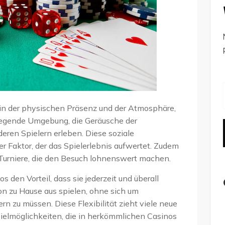
t in der physischen Präsenz und der Atmosphäre,
ufregende Umgebung, die Geräusche der
eren Spielern erleben. Diese soziale
r Faktor, der das Spielerlebnis aufwertet. Zudem
 Turniere, die den Besuch lohnenswert machen.
 den Vorteil, dass sie jederzeit und überall
n zu Hause aus spielen, ohne sich um
zu müssen. Diese Flexibilität zieht viele neue
pielmöglichkeiten, die in herkömmlichen Casinos