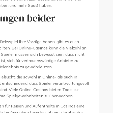
bleiben und mehr Spaß haben.
ungen beider
ücksspiel ihre Vorzüge haben, gibt es auch
llten. Bei Online-Casinos kann die Vielzahl an
pieler müssen sich bewusst sein, dass nicht
 ist, sich für vertrauenswürdige Anbieter zu
ielerlebnis zu gewährleisten.
elsucht, die sowohl in Online- als auch in
 entscheidend, dass Spieler verantwortungsvoll
sind. Viele Online-Casinos bieten Tools zur
, ihre Spielgewohnheiten zu überwachen.
n für Reisen und Aufenthalte in Casinos eine
zliche Ausgaben berücksichtigen, die über das