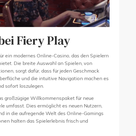
bei Fiery Play
 für ein modernes Online-Casino, das den Spielern
ietet. Die breite Auswahl an Spielen, von
ionen, sorgt dafür, dass für jeden Geschmack
berfläche und die intuitive Navigation machen es
d sofort loszulegen.
 das großzügige Willkommenspaket für neue
iele umfasst. Dies ermöglicht es neuen Nutzern,
und in die aufregende Welt des Online-Gamings
en halten das Spielerlebnis frisch und