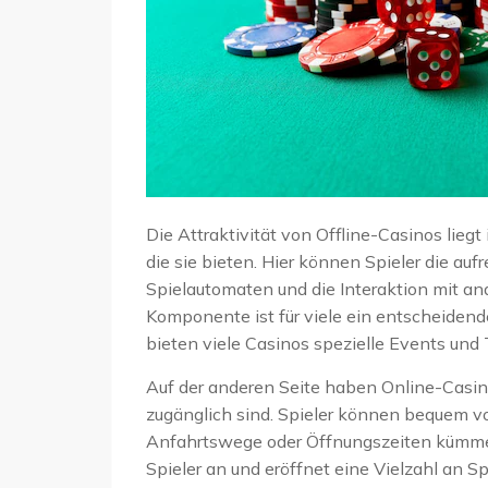
Die Attraktivität von Offline-Casinos lieg
die sie bieten. Hier können Spieler die a
Spielautomaten und die Interaktion mit and
Komponente ist für viele ein entscheidende
bieten viele Casinos spezielle Events und
Auf der anderen Seite haben Online-Casinos
zugänglich sind. Spieler können bequem vo
Anfahrtswege oder Öffnungszeiten kümmern 
Spieler an und eröffnet eine Vielzahl an S