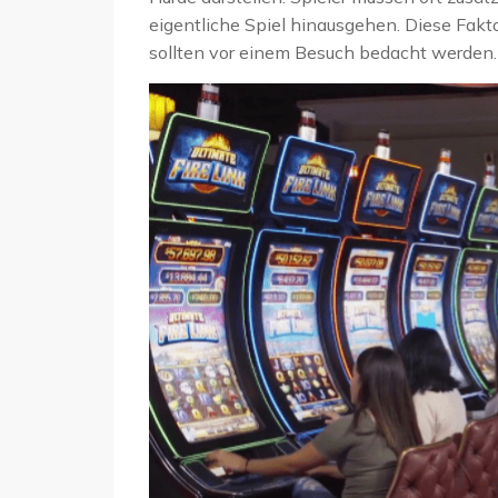
eigentliche Spiel hinausgehen. Diese Fak
sollten vor einem Besuch bedacht werden.