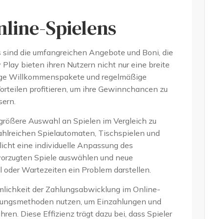
nline-Spielens
ns sind die umfangreichen Angebote und Boni, die
 Play bieten ihren Nutzern nicht nur eine breite
gige Willkommenspakete und regelmäßige
rteilen profitieren, um ihre Gewinnchancen zu
sern.
größere Auswahl an Spielen im Vergleich zu
ahlreichen Spielautomaten, Tischspielen und
icht eine individuelle Anpassung des
bevorzugten Spiele auswählen und neue
 oder Wartezeiten ein Problem darstellen.
emlichkeit der Zahlungsabwicklung im Online-
lungsmethoden nutzen, um Einzahlungen und
ren. Diese Effizienz trägt dazu bei, dass Spieler