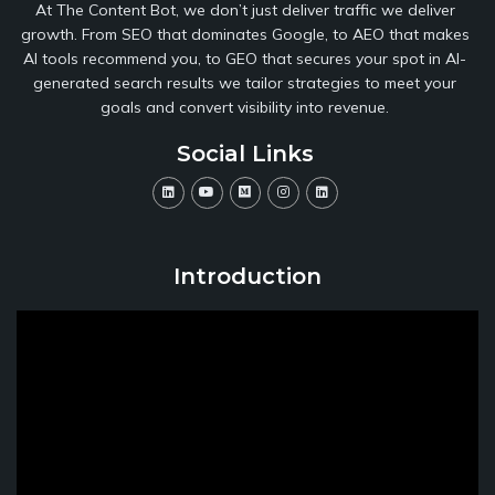
At The Content Bot, we don’t just deliver traffic we deliver
growth. From SEO that dominates Google, to AEO that makes
AI tools recommend you, to GEO that secures your spot in AI-
generated search results we tailor strategies to meet your
goals and convert visibility into revenue.
Social Links
Introduction