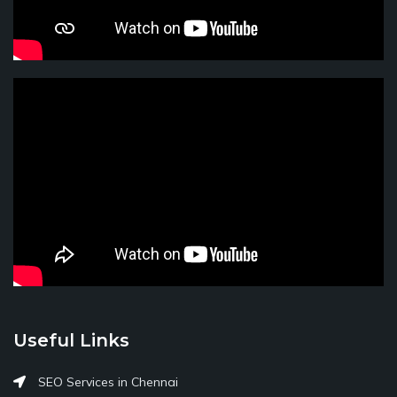
Useful Links
SEO Services in Chennai