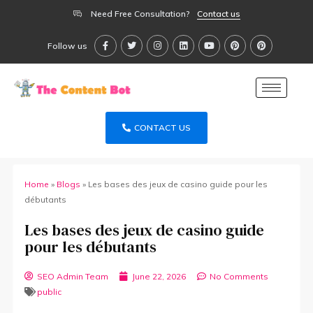
Need Free Consultation?
Contact us
Follow us
CONTACT US
Home
»
Blogs
»
Les bases des jeux de casino guide pour les
débutants
Les bases des jeux de casino guide
pour les débutants
SEO Admin Team
June 22, 2026
No Comments
public