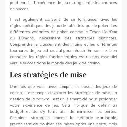
peut enrichir l’expérience de jeu et augmenter les chances
de succès.
Il est également conseillé de se familiariser avec les
règles spécifiques des jeux de table tels que le poker. Les
différentes variantes de poker, comme le Texas Hold’em
ou l’Omaha, nécessitent des stratégies distinctes.
Comprendre le classement des mains et les différentes
tournures de jeu est crucial pour réussir. En somme, bien
connaître les règles fondamentales est un pas essentiel
vers le succès dans le monde des jeux de casino.
Les stratégies de mise
Une fois que vous avez compris les bases des jeux de
casino, il est temps d’explorer les stratégies de mise. La
gestion de la bankroll est un élément clé pour prolonger
votre expérience de jeu. Cela implique de définir un
budget et de s’y tenir, afin de minimiser les pertes.
Certaines stratégies, comme la méthode Martingale,
préconisent de doubler ses mises après une perte, mais