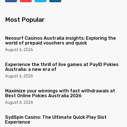
Most Popular
Neosurf Casinos Australia insights: Exploring the
world of prepaid vouchers and quick
August 6, 2026
Experience the thrill of live games at PayID Pokies
Australia: a new era of
August 6, 2026
Maximize your winnings with fast withdrawals at
Best Online Pokies Australia 2026
August 6, 2026
SydSpin Casino: The Ultimate Quick‑Play Slot
Experience