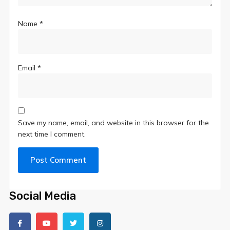
Name
*
Email
*
Save my name, email, and website in this browser for the
next time I comment.
Social Media