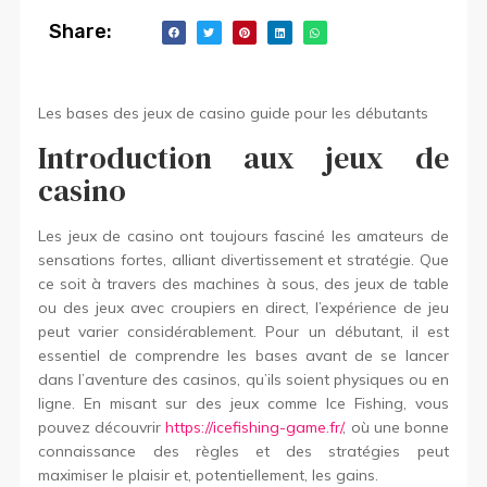
Share:
Les bases des jeux de casino guide pour les débutants
Introduction aux jeux de
casino
Les jeux de casino ont toujours fasciné les amateurs de
sensations fortes, alliant divertissement et stratégie. Que
ce soit à travers des machines à sous, des jeux de table
ou des jeux avec croupiers en direct, l’expérience de jeu
peut varier considérablement. Pour un débutant, il est
essentiel de comprendre les bases avant de se lancer
dans l’aventure des casinos, qu’ils soient physiques ou en
ligne. En misant sur des jeux comme Ice Fishing, vous
pouvez découvrir
https://icefishing-game.fr/
, où une bonne
connaissance des règles et des stratégies peut
maximiser le plaisir et, potentiellement, les gains.