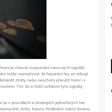
raní je včasné rozpoznání varovných signálů.
vání může naznačovat, že hazardní hry se stávají
ohánět ztráty nebo neochota přerušit hraní i v
nostem. Tím, že si hráči uvědomí tyto signály,
e v pravidlech a strategiích jednotlivých her.
 neúmyslné ztráty. Kasino Wildrobin nabízí širokou