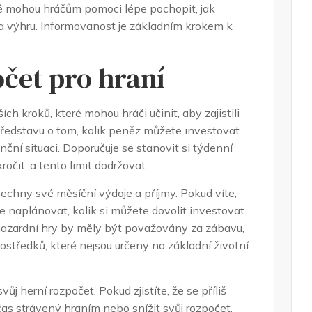
eré mohou hráčům pomoci lépe pochopit, jak
a výhru. Informovanost je základním krokem k
očet pro hraní
ích kroků, které mohou hráči učinit, aby zajistili
ředstavu o tom, kolik peněz můžete investovat
nční situaci. Doporučuje se stanovit si týdenní
očit, a tento limit dodržovat.
šechny své měsíční výdaje a příjmy. Pokud víte,
e naplánovat, kolik si můžete dovolit investovat
 hazardní hry by měly být považovány za zábavu,
ostředků, které nejsou určeny na základní životní
j herní rozpočet. Pokud zjistíte, že se příliš
 čas strávený hraním nebo snížit svůj rozpočet.