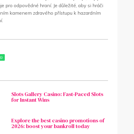
e pro odpovědné hraní. Je důležité, aby si hráči
adním kamenem zdravého přístupu k hazardním
í.
Slots Gallery Casino: Fast‑Paced Slots
for Instant Wins
Explore the best casino promotions of
2026: boost your bankroll today