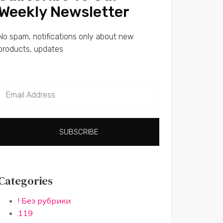
Weekly Newsletter
No spam, notifications only about new
products, updates.
SUBSCRIBE
Categories
! Без рубрики
119