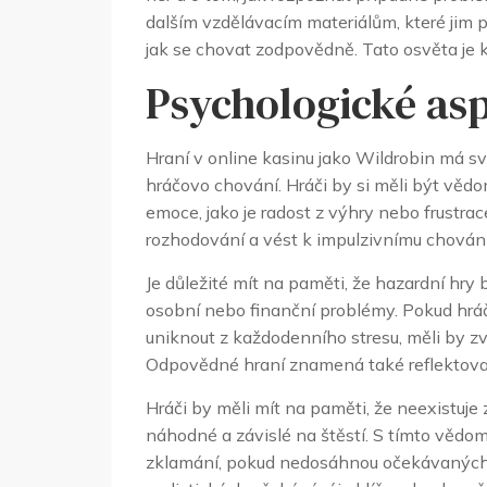
dalším vzdělávacím materiálům, které jim p
jak se chovat zodpovědně. Tato osvěta je 
Psychologické as
Hraní v online kasinu jako Wildrobin má s
hráčovo chování. Hráči by si měli být vědo
emoce, jako je radost z výhry nebo frustra
rozhodování a vést k impulzivnímu chování,
Je důležité mít na paměti, že hazardní hry
osobní nebo finanční problémy. Pokud hráči 
uniknout z každodenního stresu, měli by zv
Odpovědné hraní znamená také reflektovat
Hráči by měli mít na paměti, že neexistuje 
náhodné a závislé na štěstí. S tímto vědo
zklamání, pokud nedosáhnou očekávaných v