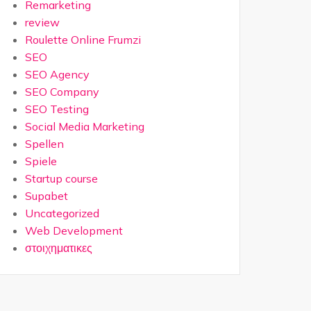
Remarketing
review
Roulette Online Frumzi
SEO
SEO Agency
SEO Company
SEO Testing
Social Media Marketing
Spellen
Spiele
Startup course
Supabet
Uncategorized
Web Development
στοιχηματικες