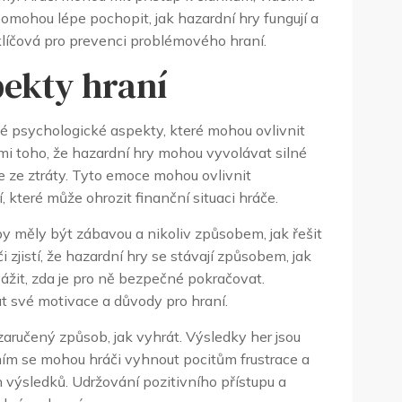
omohou lépe pochopit, jak hazardní hry fungují a
klíčová pro prevenci problémového hraní.
pekty hraní
vé psychologické aspekty, které mohou ovlivnit
mi toho, že hazardní hry mohou vyvolávat silné
ce ze ztráty. Tyto emoce mohou ovlivnit
 které může ohrozit finanční situaci hráče.
 by měly být zábavou a nikoliv způsobem, jak řešit
zjistí, že hazardní hry se stávají způsobem, jak
ážit, zda je pro ně bezpečné pokračovat.
 své motivace a důvody pro hraní.
zaručený způsob, jak vyhrát. Výsledky her jsou
mím se mohou hráči vyhnout pocitům frustrace a
ýsledků. Udržování pozitivního přístupu a