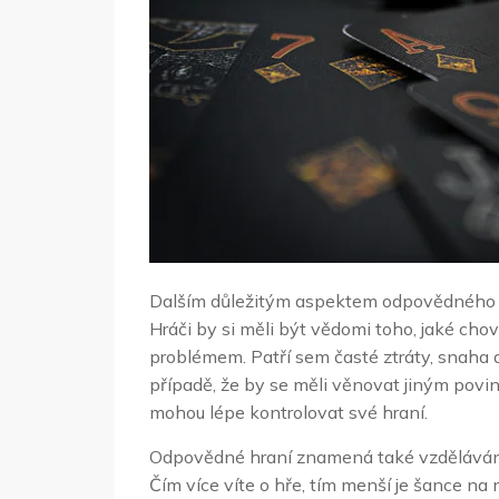
Dalším důležitým aspektem odpovědného h
Hráči by si měli být vědomi toho, jaké cho
problémem. Patří sem časté ztráty, snaha d
případě, že by se měli věnovat jiným povin
mohou lépe kontrolovat své hraní.
Odpovědné hraní znamená také vzdělávání s
Čím více víte o hře, tím menší je šance na