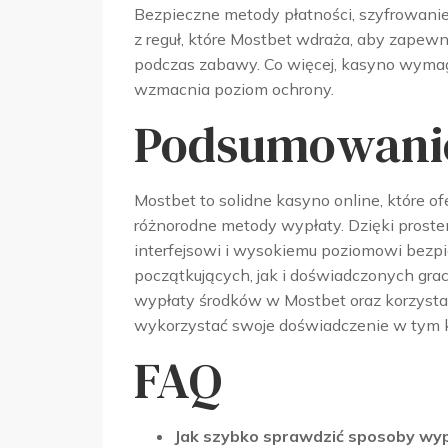
Bezpieczne metody płatności, szyfrowanie S
z reguł, które Mostbet wdraża, aby zapew
podczas zabawy. Co więcej, kasyno wymag
wzmacnia poziom ochrony.
Podsumowani
Mostbet to solidne kasyno online, które ofe
różnorodne metody wypłaty. Dzięki prostem
interfejsowi i wysokiemu poziomowi bezpie
początkujących, jak i doświadczonych gra
wypłaty środków w Mostbet oraz korzysta
wykorzystać swoje doświadczenie w tym 
FAQ
Jak szybko sprawdzić sposoby wy