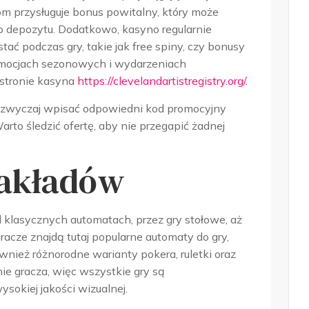
om przysługuje bonus powitalny, który może
 depozytu. Dodatkowo, kasyno regularnie
ać podczas gry, takie jak free spiny, czy bonusy
omocjach sezonowych i wydarzeniach
 stronie kasyna
https://clevelandartistregistry.org/
.
azwyczaj wpisać odpowiedni kod promocyjny
to śledzić ofertę, aby nie przegapić żadnej
zakładów
d klasycznych automatach, przez gry stołowe, aż
acze znajdą tutaj popularne automaty do gry,
ównież różnorodne warianty pokera, ruletki oraz
ie gracza, więc wszystkie gry są
sokiej jakości wizualnej.