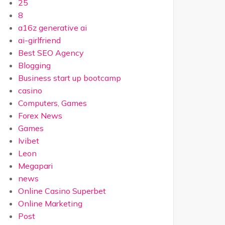
25
8
a16z generative ai
ai-girlfriend
Best SEO Agency
Blogging
Business start up bootcamp
casino
Computers, Games
Forex News
Games
Ivibet
Leon
Megapari
news
Online Casino Superbet
Online Marketing
Post