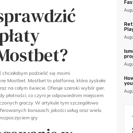
Fas
sprawdzić
Augu
Ret
płaty
Pla
Augu
Mostbet?
Ism
pro
Augu
chciałabym podzielić się moimi
How
e Mostbet. Mostbet to platforma, która zyskała
you
az na całym świecie. Oferuje szeroki wybór gier,
Augu
dy płatności, co czyni je odpowiednim miejscem
dczonych graczy. W artykule tym szczegółowo
erowanych bonusach, jakości usług oraz wielu
rozpoczęciem gry.