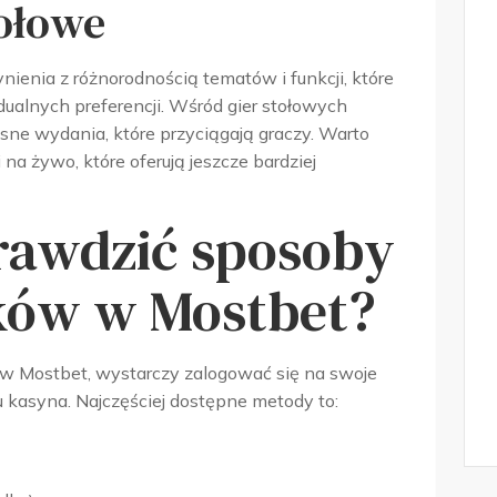
tołowe
enia z różnorodnością tematów i funkcji, które
ualnych preferencji. Wśród gier stołowych
sne wydania, które przyciągają graczy. Warto
na żywo, które oferują jeszcze bardziej
rawdzić sposoby
ków w Mostbet?
w Mostbet, wystarczy zalogować się na swoje
u kasyna. Najczęściej dostępne metody to: