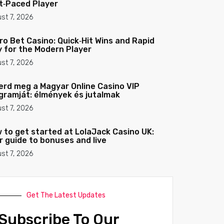
t‑Paced Player
st 7, 2026
ro Bet Casino: Quick‑Hit Wins and Rapid
y for the Modern Player
st 7, 2026
erd meg a Magyar Online Casino VIP
gramját: élmények és jutalmak
st 7, 2026
 to get started at LolaJack Casino UK:
r guide to bonuses and live
st 7, 2026
Get The Latest Updates
Subscribe To Our