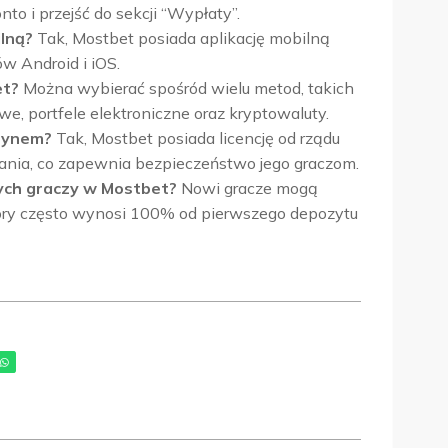
to i przejść do sekcji “Wypłaty”.
ilną?
Tak, Mostbet posiada aplikację mobilną
 Android i iOS.
et?
Można wybierać spośród wielu metod, takich
e, portfele elektroniczne oraz kryptowaluty.
synem?
Tak, Mostbet posiada licencję od rządu
ania, co zapewnia bezpieczeństwo jego graczom.
ych graczy w Mostbet?
Nowi gracze mogą
tóry często wynosi 100% od pierwszego depozytu