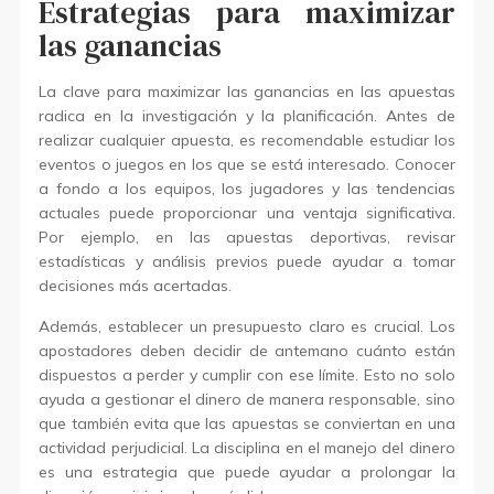
Estrategias para maximizar
las ganancias
La clave para maximizar las ganancias en las apuestas
radica en la investigación y la planificación. Antes de
realizar cualquier apuesta, es recomendable estudiar los
eventos o juegos en los que se está interesado. Conocer
a fondo a los equipos, los jugadores y las tendencias
actuales puede proporcionar una ventaja significativa.
Por ejemplo, en las apuestas deportivas, revisar
estadísticas y análisis previos puede ayudar a tomar
decisiones más acertadas.
Además, establecer un presupuesto claro es crucial. Los
apostadores deben decidir de antemano cuánto están
dispuestos a perder y cumplir con ese límite. Esto no solo
ayuda a gestionar el dinero de manera responsable, sino
que también evita que las apuestas se conviertan en una
actividad perjudicial. La disciplina en el manejo del dinero
es una estrategia que puede ayudar a prolongar la