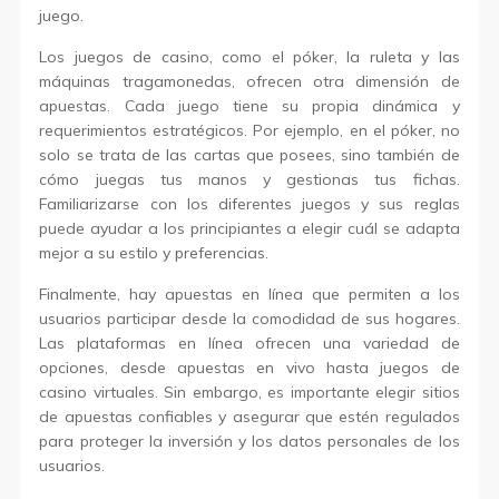
juego.
Los juegos de casino, como el póker, la ruleta y las
máquinas tragamonedas, ofrecen otra dimensión de
apuestas. Cada juego tiene su propia dinámica y
requerimientos estratégicos. Por ejemplo, en el póker, no
solo se trata de las cartas que posees, sino también de
cómo juegas tus manos y gestionas tus fichas.
Familiarizarse con los diferentes juegos y sus reglas
puede ayudar a los principiantes a elegir cuál se adapta
mejor a su estilo y preferencias.
Finalmente, hay apuestas en línea que permiten a los
usuarios participar desde la comodidad de sus hogares.
Las plataformas en línea ofrecen una variedad de
opciones, desde apuestas en vivo hasta juegos de
casino virtuales. Sin embargo, es importante elegir sitios
de apuestas confiables y asegurar que estén regulados
para proteger la inversión y los datos personales de los
usuarios.