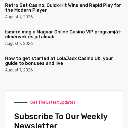
Retro Bet Casino: Quick‑Hit Wins and Rapid Play for
the Modern Player
August 7, 2026
Ismerd meg a Magyar Online Casino VIP programját:
élmények és jutalmak
August 7, 2026
How to get started at LolaJack Casino UK: your
guide to bonuses and live
August 7, 2026
Get The Latest Updates
Subscribe To Our Weekly
Newsletter