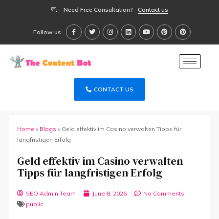
Need Free Consultation?
Contact us
Follow us
CONTACT US
Home
»
Blogs
»
Geld effektiv im Casino verwalten Tipps für
langfristigen Erfolg
Geld effektiv im Casino verwalten
Tipps für langfristigen Erfolg
SEO Admin Team
June 8, 2026
No Comments
public