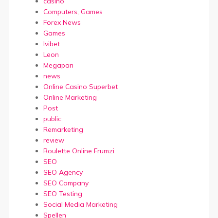
casino
Computers, Games
Forex News
Games
Ivibet
Leon
Megapari
news
Online Casino Superbet
Online Marketing
Post
public
Remarketing
review
Roulette Online Frumzi
SEO
SEO Agency
SEO Company
SEO Testing
Social Media Marketing
Spellen