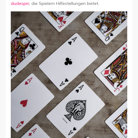
dudespin
, die Spielern Hilfestellungen bietet.