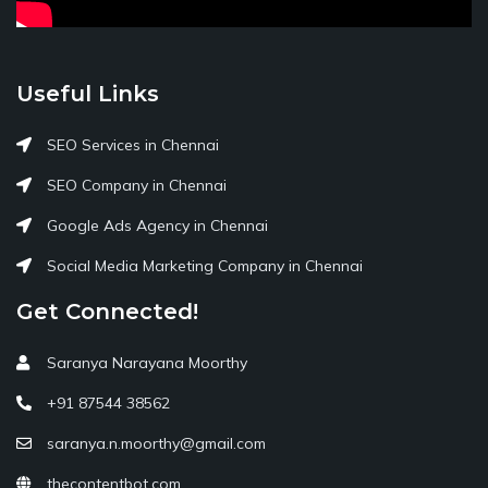
Useful Links
SEO Services in Chennai
SEO Company in Chennai
Google Ads Agency in Chennai
Social Media Marketing Company in Chennai
Get Connected!
Saranya Narayana Moorthy
+91 87544 38562
saranya.n.moorthy@gmail.com
thecontentbot.com