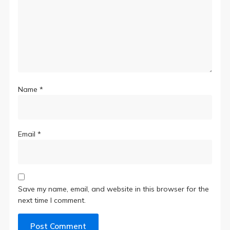
Name
*
Email
*
Save my name, email, and website in this browser for the
next time I comment.