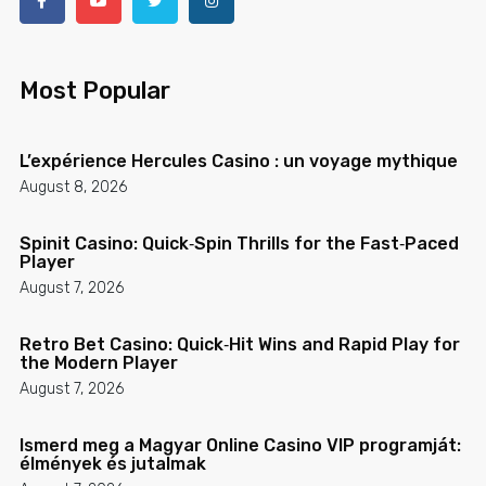
Most Popular
L’expérience Hercules Casino : un voyage mythique
August 8, 2026
Spinit Casino: Quick‑Spin Thrills for the Fast‑Paced
Player
August 7, 2026
Retro Bet Casino: Quick‑Hit Wins and Rapid Play for
the Modern Player
August 7, 2026
Ismerd meg a Magyar Online Casino VIP programját:
élmények és jutalmak