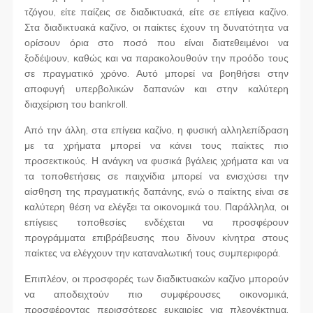
τζόγου, είτε παίζεις σε διαδικτυακά, είτε σε επίγεια καζίνο.
Στα διαδικτυακά καζίνο, οι παίκτες έχουν τη δυνατότητα να
ορίσουν όρια στο ποσό που είναι διατεθειμένοι να
ξοδέψουν, καθώς και να παρακολουθούν την προόδο τους
σε πραγματικό χρόνο. Αυτό μπορεί να βοηθήσει στην
αποφυγή υπερβολικών δαπανών και στην καλύτερη
διαχείριση του bankroll.
Από την άλλη, στα επίγεια καζίνο, η φυσική αλληλεπίδραση
με τα χρήματα μπορεί να κάνει τους παίκτες πιο
προσεκτικούς. Η ανάγκη να φυσικά βγάλεις χρήματα και να
τα τοποθετήσεις σε παιχνίδια μπορεί να ενισχύσει την
αίσθηση της πραγματικής δαπάνης, ενώ ο παίκτης είναι σε
καλύτερη θέση να ελέγξει τα οικονομικά του. Παράλληλα, οι
επίγειες τοποθεσίες ενδέχεται να προσφέρουν
προγράμματα επιβράβευσης που δίνουν κίνητρα στους
παίκτες να ελέγχουν την καταναλωτική τους συμπεριφορά.
Επιπλέον, οι προσφορές των διαδικτυακών καζίνο μπορούν
να αποδειχτούν πιο συμφέρουσες οικονομικά,
προσφέροντας περισσότερες ευκαιρίες για πλεονέκτημα.