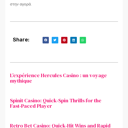
στην αγορά.
Share:
L’expérience Hercules Casino : un voyage
mythique
Spinit Casino: Quick‑Spin Thrills for the
Fast‑Paced Player
Retro Bet Casino: Quick‑Hit Wins and Rapid