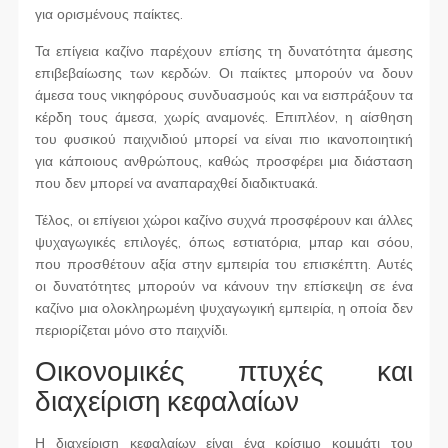
για ορισμένους παίκτες.
Τα επίγεια καζίνο παρέχουν επίσης τη δυνατότητα άμεσης
επιβεβαίωσης των κερδών. Οι παίκτες μπορούν να δουν
άμεσα τους νικηφόρους συνδυασμούς και να εισπράξουν τα
κέρδη τους άμεσα, χωρίς αναμονές. Επιπλέον, η αίσθηση
του φυσικού παιχνιδιού μπορεί να είναι πιο ικανοποιητική
για κάποιους ανθρώπους, καθώς προσφέρει μια διάσταση
που δεν μπορεί να αναπαραχθεί διαδικτυακά.
Τέλος, οι επίγειοι χώροι καζίνο συχνά προσφέρουν και άλλες
ψυχαγωγικές επιλογές, όπως εστιατόρια, μπαρ και σόου,
που προσθέτουν αξία στην εμπειρία του επισκέπτη. Αυτές
οι δυνατότητες μπορούν να κάνουν την επίσκεψη σε ένα
καζίνο μια ολοκληρωμένη ψυχαγωγική εμπειρία, η οποία δεν
περιορίζεται μόνο στο παιχνίδι.
Οικονομικές πτυχές και
διαχείριση κεφαλαίων
Η διαχείριση κεφαλαίων είναι ένα κρίσιμο κομμάτι του