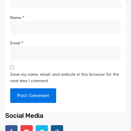
Name
*
Email
*
Save my name, email, and website in this browser for the
next time I comment.
Social Media