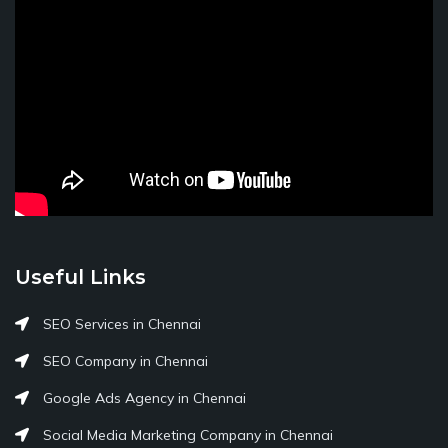
Useful Links
SEO Services in Chennai
SEO Company in Chennai
Google Ads Agency in Chennai
Social Media Marketing Company in Chennai