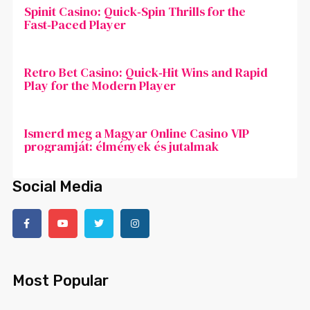
Spinit Casino: Quick‑Spin Thrills for the
Fast‑Paced Player
Retro Bet Casino: Quick‑Hit Wins and Rapid
Play for the Modern Player
Ismerd meg a Magyar Online Casino VIP
programját: élmények és jutalmak
Social Media
Most Popular