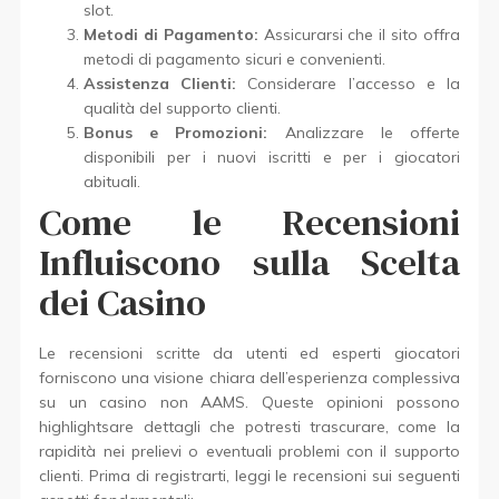
slot.
Metodi di Pagamento:
Assicurarsi che il sito offra
metodi di pagamento sicuri e convenienti.
Assistenza Clienti:
Considerare l’accesso e la
qualità del supporto clienti.
Bonus e Promozioni:
Analizzare le offerte
disponibili per i nuovi iscritti e per i giocatori
abituali.
Come le Recensioni
Influiscono sulla Scelta
dei Casino
Le recensioni scritte da utenti ed esperti giocatori
forniscono una visione chiara dell’esperienza complessiva
su un casino non AAMS. Queste opinioni possono
highlightsare dettagli che potresti trascurare, come la
rapidità nei prelievi o eventuali problemi con il supporto
clienti. Prima di registrarti, leggi le recensioni sui seguenti