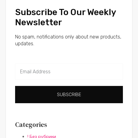
Subscribe To Our Weekly
Newsletter
No spam, notifications only about new products,
updates.
SUBSCRIBE
Categories
! Без рубрики