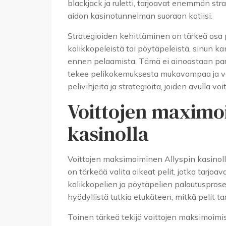
blackjack ja ruletti, tarjoavat enemmän str
aidon kasinotunnelman suoraan kotiisi.
Strategioiden kehittäminen on tärkeä osa p
kolikkopeleistä tai pöytäpeleistä, sinun ka
ennen pelaamista. Tämä ei ainoastaan par
tekee pelikokemuksesta mukavampaa ja v
pelivihjeitä ja strategioita, joiden avulla 
Voittojen maximoi
kasinolla
Voittojen maksimoiminen Allyspin kasinoll
on tärkeää valita oikeat pelit, jotka tarjo
kolikkopelien ja pöytäpelien palautusprosen
hyödyllistä tutkia etukäteen, mitkä pelit t
Toinen tärkeä tekijä voittojen maksimoim