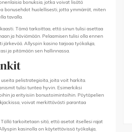
enlaisia bonuksia, jotka voivat lisätä
ea bonusehdot huolellisesti, jotta ymmärrät, miten
la tavalla.
aasti. Tämä tarkoittaa, että sinun tulisi asettaa
aamaan ja häviämään. Pelaamisen tulisi olla ennen
 järkevää. Allyspin kasino tarjoaa työkaluja,
asi ja pitämään sen hallinnassa.
inkit
eita pelistrategioita, joita voit harkita.
ismit tulisi tuntea hyvin. Esimerkiksi
joihin ja erityisiin bonustoimintoihin. Pöytäpelien
ckjackissa, voivat merkittävästi parantaa
ällä tarkoitetaan sitä, että asetat itsellesi rajat
 Allyspin kasinolla on käytettävissä työkaluja,