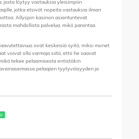
 josta löytyy vastauksia yleisimpiin
ajille, jotka etsivät nopeita vastauksia ilman
ottoa. Allyspin kasinon asiantuntevat
rasta mahdollista palvelua, mikä parantaa
saavutettavuus ovat keskeisiä syitä, miksi monet
t voivat olla varmoja siitä, että he saavat
 mikä tekee pelaamisesta entistäkin
avainasemassa pelaajien tyytyväisyyden ja