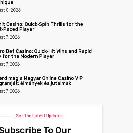
hique
st 8, 2026
nit Casino: Quick‑Spin Thrills for the
t‑Paced Player
st 7, 2026
ro Bet Casino: Quick‑Hit Wins and Rapid
y for the Modern Player
st 7, 2026
erd meg a Magyar Online Casino VIP
gramját: élmények és jutalmak
st 7, 2026
Get The Latest Updates
Subscribe To Our