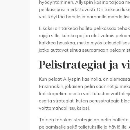
hyödyntäminen. Allyspin kasino tarjoaa mon
pelikassaasi merkittävästi. On tärkeää luk
voit käyttää bonuksia parhaalla mahdollisel
Lisäksi on tärkeää hallita pelikassaa tehokk
rajoja sille, kuinka paljon olet valmis pel
kaikkea hauskaa, mutta myös taloudellisesti
jotka auttavat sinua seuraamaan pelaamist
Pelistrategiat ja v
Kun pelaat Allyspin kasinolla, on olemassa us
Ensinnäkin, jokaisen pelin säännöt ja mekan
kolikkopelien osalta voit tutustua voittolin
osalta strategiat, kuten perusstrategia bla
voittomahdollisuuksiasi.
Toinen tehokas strategia on pelin hallinta. T
pelaamiselle sekä talletuksille ja häviöille.