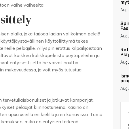
myt
toon vaihe vaiheelta
Augu
sittely
Spi
Fas
en alalla, joka tarjoaa laajan valikoiman pelejä
Augu
 käyttäjäystävällinen käyttöliittymä tekee
eille pelaajille. Allyspin erottuu kilpailijoistaan
Ret
Pla
isältävät kaikkea kolikkopeleistä pöytäpeleihin ja
at erityisesti, että he voivat nauttia
Augu
 mukavuudessa, ja voit myös tutustua
Ism
pro
Augu
 tervetuliaisbonukset ja jatkuvat kampanjat,
ykyiset pelaajat kiinnostuneina. Kasino on
n apua useilla eri kielillä ja eri kanavissa. Tämä
kokemuksen, mikä on erityisen tärkeää