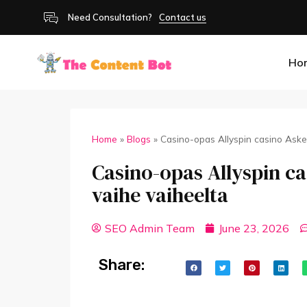
Need Consultation?
Contact us
Ho
Home
»
Blogs
»
Casino-opas Allyspin casino Askel
Casino-opas Allyspin ca
vaihe vaiheelta
SEO Admin Team
June 23, 2026
Share: