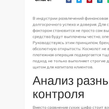
В индустрии развлечений финансовая 
долгосрочного успеха и доверия. Для
фактором становится не просто сам вы
средства будут выплачены честно, опе
Руководствуясь этим принципом, бре
абсолютную открытость: Космолот не в
платежная операция подвергается тщ
подход не только выполняет строгие 
щитом для капитала клиентов.
Анализ разн
контроля
Вместо сравнения сухих цифр стоит вз