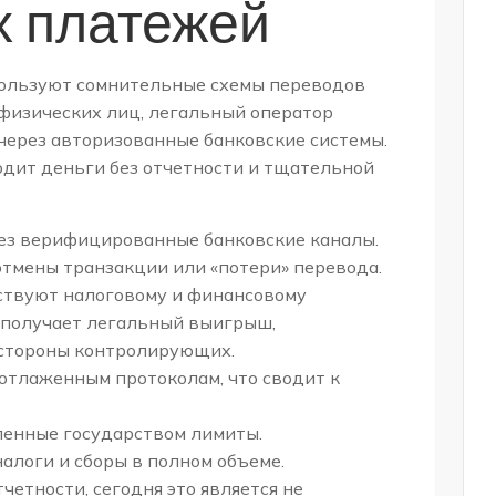
 платежей
пользуют сомнительные схемы переводов
физических лиц, легальный оператор
ерез авторизованные банковские системы.
одит деньги без отчетности и тщательной
ез верифицированные банковские каналы.
отмены транзакции или «потери» перевода.
ствуют налоговому и финансовому
 получает легальный выигрыш,
стороны контролирующих.
отлаженным протоколам, что сводит к
ленные государством лимиты.
алоги и сборы в полном объеме.
четности, сегодня это является не