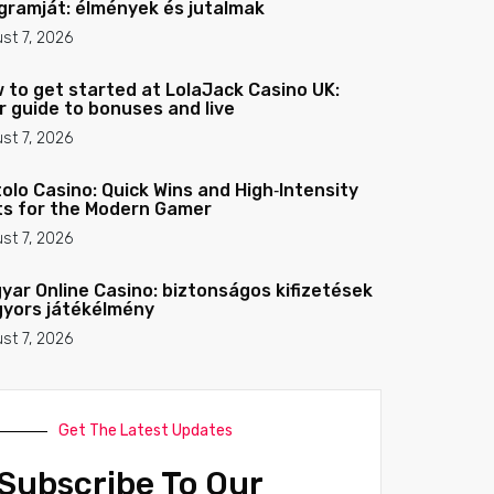
gramját: élmények és jutalmak
st 7, 2026
 to get started at LolaJack Casino UK:
r guide to bonuses and live
st 7, 2026
tolo Casino: Quick Wins and High‑Intensity
ts for the Modern Gamer
st 7, 2026
yar Online Casino: biztonságos kifizetések
gyors játékélmény
st 7, 2026
Get The Latest Updates
Subscribe To Our