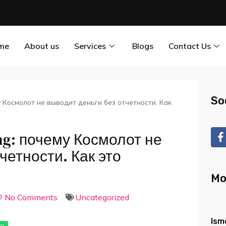
me
About us
Services
Blogs
Contact Us
So
у Космолот не выводит деньги без отчетности. Как
ng: почему Космолот не
четности. Как это
Mo
No Comments
Uncategorized
Ism