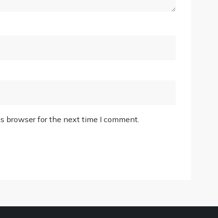
s browser for the next time I comment.