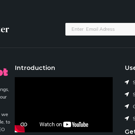
ter
Introduction
Use
ngs,
your
c we
e, to
EO
Ge