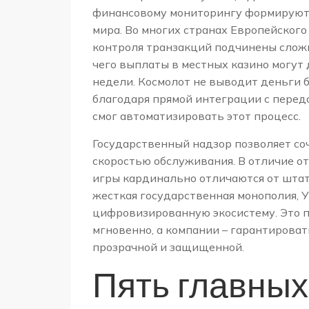
финансовому мониторингу формируют 
мира. Во многих странах Европейског
контроля транзакций подчинены слож
чего выплаты в местных казино могут 
недели. Космолот не выводит деньги 
благодаря прямой интеграции с пере
смог автоматизировать этот процесс.
Государственный надзор позволяет со
скоростью обслуживания. В отличие о
игры кардинально отличаются от штат
жесткая государственная монополия, 
цифровизированную экосистему. Это п
мгновенно, а компании – гарантироват
прозрачной и защищенной.
Пять главны