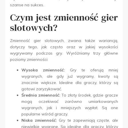
szanse na sukces.
Czym jest zmienność gier
slotowych?
Zmienność gier slotowych, zwana także wariancją,
dotyczy tego, jak często oraz w jakiej wysokości
wygrywamy podczas gry. Wyróżniamy trzy główne
poziomy zmienności:
Wysoka zmienność:
Gry te oferują mniej
wygranych, ale gdy już wygramy, kwoty są
znacznie większe. Idealne dla graczy, którzy są
gotowi zaryzykować.
Średnia zmienność:
To złoty środek, gdzie gracze
mogą oczekiwać zarówno umiarkowanych
wygranych, jak i mniejszych wypłat. Są one
popularne wśród graczy.
Niska zmienność:
Gry te zapewniają częste, ale
niewielkie wygrane. Są idealne dla graczy, którzy