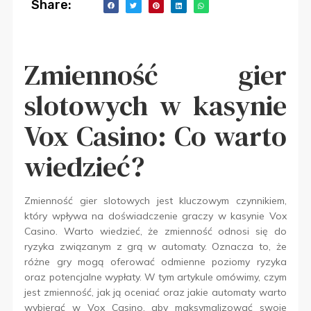
Share:
Zmienność gier
slotowych w kasynie
Vox Casino: Co warto
wiedzieć?
Zmienność gier slotowych jest kluczowym czynnikiem,
który wpływa na doświadczenie graczy w kasynie Vox
Casino. Warto wiedzieć, że zmienność odnosi się do
ryzyka związanym z grą w automaty. Oznacza to, że
różne gry mogą oferować odmienne poziomy ryzyka
oraz potencjalne wypłaty. W tym artykule omówimy, czym
jest zmienność, jak ją oceniać oraz jakie automaty warto
wybierać w Vox Casino, aby maksymalizować swoje