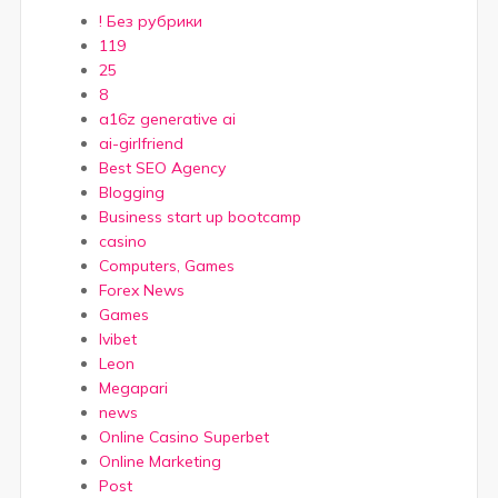
! Без рубрики
119
25
8
a16z generative ai
ai-girlfriend
Best SEO Agency
Blogging
Business start up bootcamp
casino
Computers, Games
Forex News
Games
Ivibet
Leon
Megapari
news
Online Casino Superbet
Online Marketing
Post