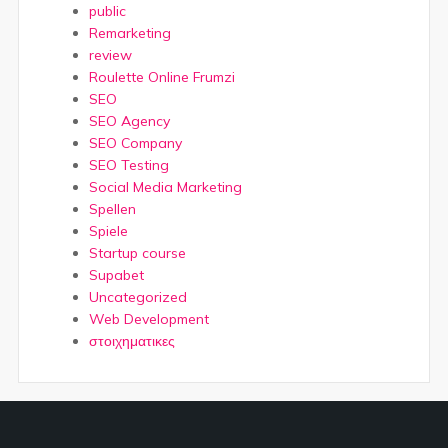
public
Remarketing
review
Roulette Online Frumzi
SEO
SEO Agency
SEO Company
SEO Testing
Social Media Marketing
Spellen
Spiele
Startup course
Supabet
Uncategorized
Web Development
στοιχηματικες