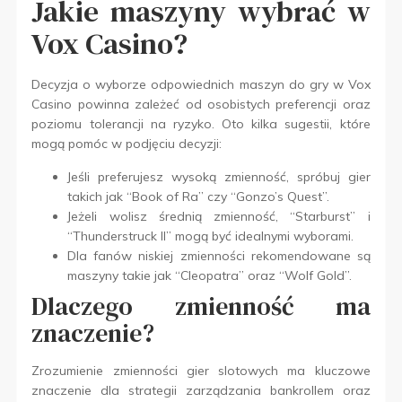
Jakie maszyny wybrać w
Vox Casino?
Decyzja o wyborze odpowiednich maszyn do gry w Vox
Casino powinna zależeć od osobistych preferencji oraz
poziomu tolerancji na ryzyko. Oto kilka sugestii, które
mogą pomóc w podjęciu decyzji:
Jeśli preferujesz wysoką zmienność, spróbuj gier
takich jak “Book of Ra” czy “Gonzo’s Quest”.
Jeżeli wolisz średnią zmienność, “Starburst” i
“Thunderstruck II” mogą być idealnymi wyborami.
Dla fanów niskiej zmienności rekomendowane są
maszyny takie jak “Cleopatra” oraz “Wolf Gold”.
Dlaczego zmienność ma
znaczenie?
Zrozumienie zmienności gier slotowych ma kluczowe
znaczenie dla strategii zarządzania bankrollem oraz