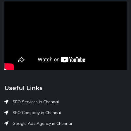
Useful Links
SEO Services in Chennai
SEO Company in Chennai
Google Ads Agency in Chennai