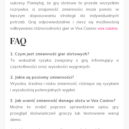
sukcesy. Pamiętaj, że gry slotowe to przede wszystkim
rozrywka, a znajomość zmienności może pomóc w
lepszym dopasowaniu strategii do indywidualnych
potrzeb. Graj odpowiedzialnie i ciesz się możliwością
odkrywania różnorodności gier w Vox Casino
vox casino
.
FAQ
1. Czym jest zmienność gier slotowych?
To wskaźnik ryzyka związany z grą, informujący o
częstotliwości oraz wysokości wygranych.
2. Jakie są poziomy zmienności?
Wysoka, średnia i niska zmienność, różniące się ryzykiem
i wysokością potencjalnych wypłat.
3. Jak ocenić zmienność danego slotu w Vox Casino?
Można to zrobić poprzez sprawdzenie opisu gry,
przegląd doświadczeń graczy lub testowanie wersji
demo.