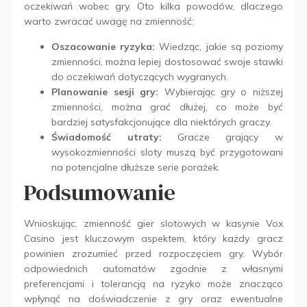
oczekiwań wobec gry. Oto kilka powodów, dlaczego
warto zwracać uwagę na zmienność:
Oszacowanie ryzyka:
Wiedząc, jakie są poziomy
zmienności, można lepiej dostosować swoje stawki
do oczekiwań dotyczących wygranych.
Planowanie sesji gry:
Wybierając gry o niższej
zmienności, można grać dłużej, co może być
bardziej satysfakcjonujące dla niektórych graczy.
Świadomość utraty:
Gracze grający w
wysokozmienności sloty muszą być przygotowani
na potencjalne dłuższe serie porażek.
Podsumowanie
Wnioskując, zmienność gier slotowych w kasynie Vox
Casino jest kluczowym aspektem, który każdy gracz
powinien zrozumieć przed rozpoczęciem gry. Wybór
odpowiednich automatów zgodnie z własnymi
preferencjami i tolerancją na ryzyko może znacząco
wpłynąć na doświadczenie z gry oraz ewentualne