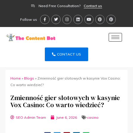
Need Free Consultation?
Contact us
Follow us
CONTACT US
Home
»
Blogs
»
Zmienność gier slotowych w kasynie Vox Casino:
Co warto wiedzieć?
Zmienność gier slotowych w kasynie
Vox Casino: Co warto wiedzieć?
SEO Admin Team
June 6, 2026
casino