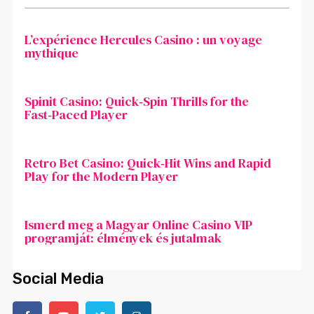
L’expérience Hercules Casino : un voyage
mythique
Spinit Casino: Quick‑Spin Thrills for the
Fast‑Paced Player
Retro Bet Casino: Quick‑Hit Wins and Rapid
Play for the Modern Player
Ismerd meg a Magyar Online Casino VIP
programját: élmények és jutalmak
Social Media