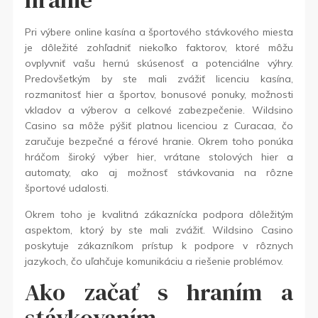
Pri výbere online kasína a športového stávkového miesta
je dôležité zohľadniť niekoľko faktorov, ktoré môžu
ovplyvniť vašu hernú skúsenosť a potenciálne výhry.
Predovšetkým by ste mali zvážiť licenciu kasína,
rozmanitosť hier a športov, bonusové ponuky, možnosti
vkladov a výberov a celkové zabezpečenie. Wildsino
Casino sa môže pýšiť platnou licenciou z Curacaa, čo
zaručuje bezpečné a férové hranie. Okrem toho ponúka
hráčom široký výber hier, vrátane stolových hier a
automaty, ako aj možnosť stávkovania na rôzne
športové udalosti.
Okrem toho je kvalitná zákaznícka podpora dôležitým
aspektom, ktorý by ste mali zvážiť. Wildsino Casino
poskytuje zákazníkom prístup k podpore v rôznych
jazykoch, čo uľahčuje komunikáciu a riešenie problémov.
Ako začať s hraním a
stávkovaním