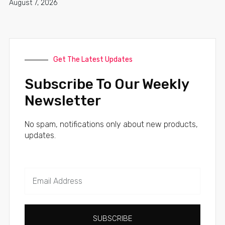
August 7, 2026
Get The Latest Updates
Subscribe To Our Weekly
Newsletter
No spam, notifications only about new products,
updates.
SUBSCRIBE