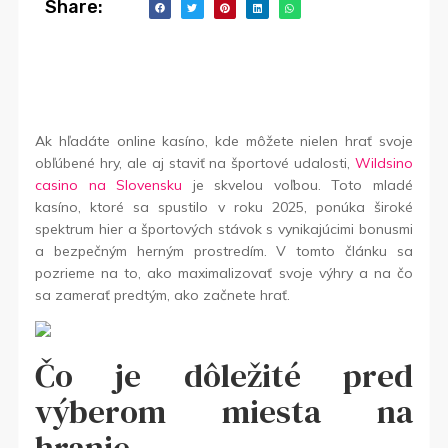
Share:
Ak hľadáte online kasíno, kde môžete nielen hrať svoje
obľúbené hry, ale aj staviť na športové udalosti,
Wildsino
casino na Slovensku
je skvelou voľbou. Toto mladé
kasíno, ktoré sa spustilo v roku 2025, ponúka široké
spektrum hier a športových stávok s vynikajúcimi bonusmi
a bezpečným herným prostredím. V tomto článku sa
pozrieme na to, ako maximalizovať svoje výhry a na čo
sa zamerať predtým, ako začnete hrať.
Čo je dôležité pred
výberom miesta na
hranie