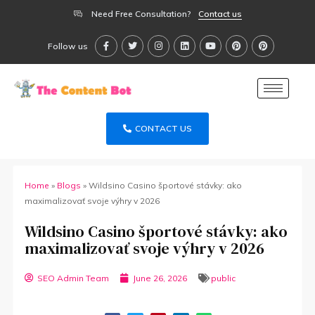
Need Free Consultation?
Contact us
Follow us
CONTACT US
Home
»
Blogs
»
Wildsino Casino športové stávky: ako
maximalizovať svoje výhry v 2026
Wildsino Casino športové stávky: ako
maximalizovať svoje výhry v 2026
SEO Admin Team
June 26, 2026
public