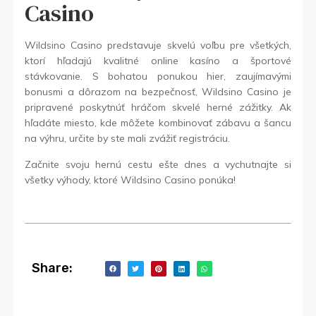
Casino
Wildsino Casino predstavuje skvelú voľbu pre všetkých,
ktorí hľadajú kvalitné online kasíno a športové
stávkovanie. S bohatou ponukou hier, zaujímavými
bonusmi a dôrazom na bezpečnosť, Wildsino Casino je
pripravené poskytnúť hráčom skvelé herné zážitky. Ak
hľadáte miesto, kde môžete kombinovať zábavu a šancu
na výhru, určite by ste mali zvážiť registráciu.
Začnite svoju hernú cestu ešte dnes a vychutnajte si
všetky výhody, ktoré Wildsino Casino ponúka!
Share: