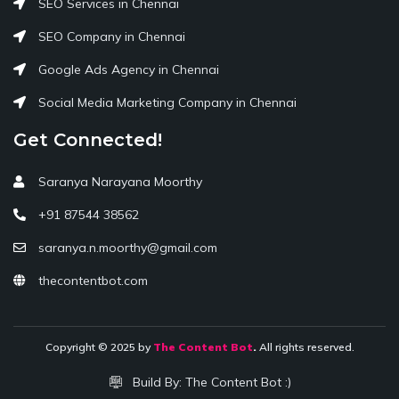
SEO Services in Chennai
SEO Company in Chennai
Google Ads Agency in Chennai
Social Media Marketing Company in Chennai
Get Connected!
Saranya Narayana Moorthy
+91 87544 38562
saranya.n.moorthy@gmail.com
thecontentbot.com
Copyright © 2025 by
The Content Bot
.
All rights reserved.
Build By:
The Content Bot :)