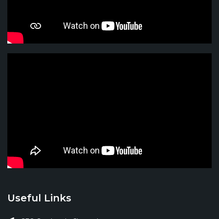
Useful Links