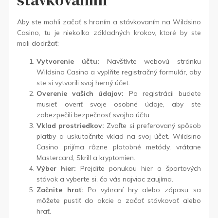
Aby ste mohli začať s hraním a stávkovaním na Wildsino
Casino, tu je niekoľko základných krokov, ktoré by ste
mali dodržať:
Vytvorenie účtu:
Navštívte webovú stránku
Wildsino Casino a vyplňte registračný formulár, aby
ste si vytvorili svoj herný účet.
Overenie vašich údajov:
Po registrácii budete
musieť overiť svoje osobné údaje, aby ste
zabezpečili bezpečnosť svojho účtu.
Vklad prostriedkov:
Zvoľte si preferovaný spôsob
platby a uskutočnite vklad na svoj účet. Wildsino
Casino prijíma rôzne platobné metódy, vrátane
Mastercard, Skrill a kryptomien.
Výber hier:
Prejdite ponukou hier a športových
stávok a vyberte si, čo vás najviac zaujíma.
Začnite hrať:
Po vybraní hry alebo zápasu sa
môžete pustiť do akcie a začať stávkovať alebo
hrať.