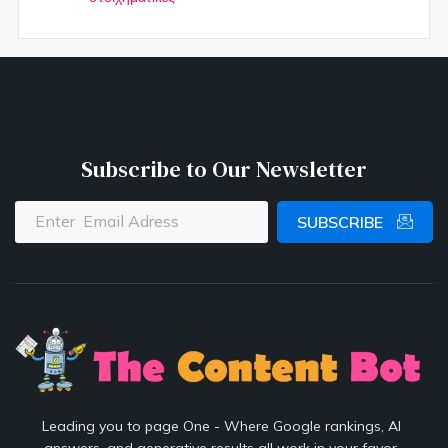
Subscribe to Our Newsletter
SUBSCRIBE
Leading you to page One - Where Google rankings, AI