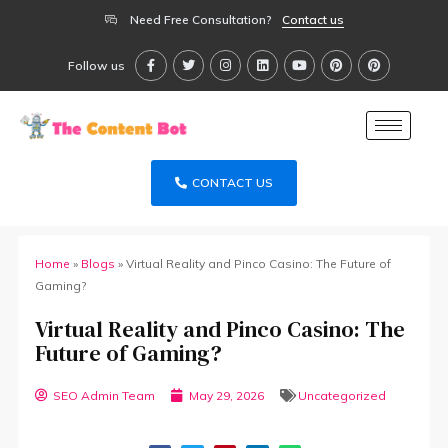
Need Free Consultation?
Contact us
Follow us
CONTACT US
Home
»
Blogs
»
Virtual Reality and Pinco Casino: The Future of
Gaming?
Virtual Reality and Pinco Casino: The
Future of Gaming?
SEO Admin Team
May 29, 2026
Uncategorized