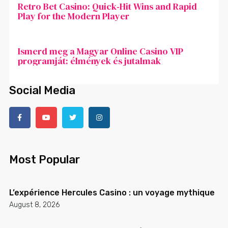
Retro Bet Casino: Quick‑Hit Wins and Rapid
Play for the Modern Player
Ismerd meg a Magyar Online Casino VIP
programját: élmények és jutalmak
Social Media
Most Popular
L’expérience Hercules Casino : un voyage mythique
August 8, 2026