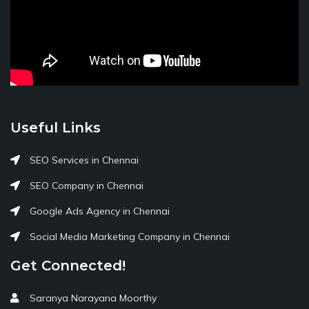
Useful Links
SEO Services in Chennai
SEO Company in Chennai
Google Ads Agency in Chennai
Social Media Marketing Company in Chennai
Get Connected!
Saranya Narayana Moorthy