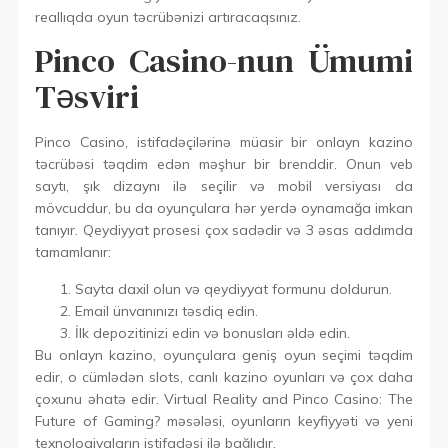
reallıqda oyun təcrübənizi artıracaqsınız.
Pinco Casino-nun Ümumi
Təsviri
Pinco Casino, istifadəçilərinə müasir bir onlayn kazino
təcrübəsi təqdim edən məşhur bir brenddir. Onun veb
saytı, şık dizaynı ilə seçilir və mobil versiyası da
mövcuddur, bu da oyunçulara hər yerdə oynamağa imkan
tanıyır. Qeydiyyat prosesi çox sadədir və 3 əsas addımda
tamamlanır:
Sayta daxil olun və qeydiyyat formunu doldurun.
Email ünvanınızı təsdiq edin.
İlk depozitinizi edin və bonusları əldə edin.
Bu onlayn kazino, oyunçulara geniş oyun seçimi təqdim
edir, o cümlədən slots, canlı kazino oyunları və çox daha
çoxunu əhatə edir. Virtual Reality and Pinco Casino: The
Future of Gaming? məsələsi, oyunların keyfiyyəti və yeni
texnologiyaların istifadəsi ilə bağlıdır.