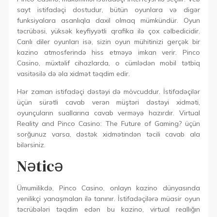
sayt istifadəçi dostudur, bütün oyunlara və digər
funksiyalara asanlıqla daxil olmaq mümkündür. Oyun
təcrübəsi, yüksək keyfiyyətli qrafika ilə çox cəlbedicidir.
Canlı diler oyunları isə, sizin oyun mühitinizi gerçək bir
kazino atmosferində hiss etməyə imkan verir. Pinco
Casino, müxtəlif cihazlarda, o cümlədən mobil tətbiq
vasitəsilə də əla xidmət təqdim edir.
Hər zaman istifadəçi dəstəyi də mövcuddur. İstifadəçilər
üçün sürətli cavab verən müştəri dəstəyi xidməti,
oyunçuların suallarına cavab verməyə hazırdır. Virtual
Reality and Pinco Casino: The Future of Gaming? üçün
sorğunuz varsa, dəstək xidmətindən təcili cavab ala
bilərsiniz.
Nəticə
Ümumilikdə, Pinco Casino, onlayn kazino dünyasında
yenilikçi yanaşmaları ilə tanınır. İstifadəçilərə müasir oyun
təcrübələri təqdim edən bu kazino, virtual reallığın