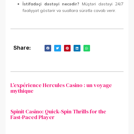
İstifadəçi dəstəyi necədir?
Müştəri dəstəyi 24/7
fəaliyyət göstərir və suallara sürətlə cavab verir.
Share:
L’expérience Hercules Casino : un voyage
mythique
Spinit Casino: Quick‑Spin Thrills for the
Fast‑Paced Player