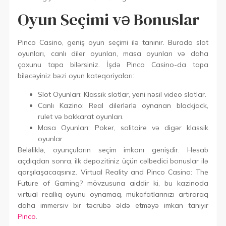
Oyun Seçimi və Bonuslar
Pinco Casino, geniş oyun seçimi ilə tanınır. Burada slot
oyunları, canlı diler oyunları, masa oyunları və daha
çoxunu tapa bilərsiniz. İşdə Pinco Casino-da tapa
biləcəyiniz bəzi oyun kateqoriyaları:
Slot Oyunları: Klassik slotlar, yeni nəsil video slotlar.
Canlı Kazino: Real dilerlərlə oynanan blackjack,
rulet və bakkarat oyunları.
Masa Oyunları: Poker, solitaire və digər klassik
oyunlar.
Beləliklə, oyunçuların seçim imkanı genişdir. Hesab
açdıqdan sonra, ilk depozitiniz üçün cəlbedici bonuslar ilə
qarşılaşacaqsınız. Virtual Reality and Pinco Casino: The
Future of Gaming? mövzusuna aiddir ki, bu kazinoda
virtual reallıq oyunu oynamaq, mükafatlarınızı artıraraq
daha immersiv bir təcrübə əldə etməyə imkan tanıyır
Pinco
.