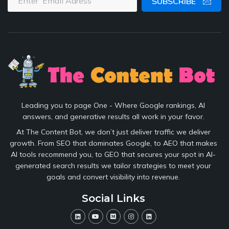
SUBSCRIBE
Leading you to page One - Where Google rankings, AI
answers, and generative results all work in your favor.
At The Content Bot, we don’t just deliver traffic we deliver
growth. From SEO that dominates Google, to AEO that makes
AI tools recommend you, to GEO that secures your spot in AI-
generated search results we tailor strategies to meet your
goals and convert visibility into revenue.
Social Links