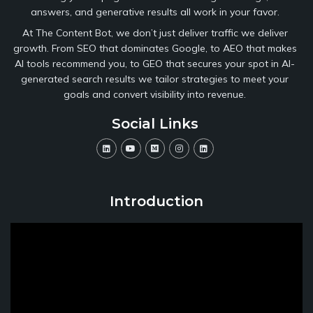
answers, and generative results all work in your favor.
At The Content Bot, we don’t just deliver traffic we deliver
growth. From SEO that dominates Google, to AEO that makes
AI tools recommend you, to GEO that secures your spot in AI-
generated search results we tailor strategies to meet your
goals and convert visibility into revenue.
Social Links
Introduction