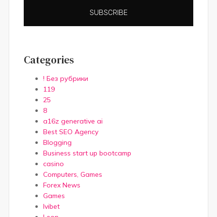
SUBSCRIBE
Categories
! Без рубрики
119
25
8
a16z generative ai
Best SEO Agency
Blogging
Business start up bootcamp
casino
Computers, Games
Forex News
Games
Ivibet