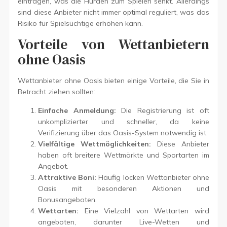
eintragen, was die Hürden zum Spielen senkt. Allerdings
sind diese Anbieter nicht immer optimal reguliert, was das
Risiko für Spielsüchtige erhöhen kann.
Vorteile von Wettanbietern
ohne Oasis
Wettanbieter ohne Oasis bieten einige Vorteile, die Sie in
Betracht ziehen sollten:
Einfache Anmeldung:
Die Registrierung ist oft
unkomplizierter und schneller, da keine
Verifizierung über das Oasis-System notwendig ist.
Vielfältige Wettmöglichkeiten:
Diese Anbieter
haben oft breitere Wettmärkte und Sportarten im
Angebot.
Attraktive Boni:
Häufig locken Wettanbieter ohne
Oasis mit besonderen Aktionen und
Bonusangeboten.
Wettarten:
Eine Vielzahl von Wettarten wird
angeboten, darunter Live-Wetten und