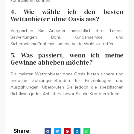
kontrollieren können.
4. Wie wähle ich den besten
Wettanbieter ohne Oasis aus?
Vergleichen Sie Anbieter hinsichtlich ihrer Lizenz,
Bewertungen, Boni, Kundenservice und
Sicherheitsmaßnahmen, um die beste Wahl zu treffen.
5. Was passiert, wenn ich meine
Gewinne abheben möchte?
Die meisten Wettanbieter ohne Oasis bieten sichere und
einfache Zahlungsmethoden für Einzahlungen und
Auszahlungen. Überprüfen Sie jedoch die spezifischen
Richtlinien jedes Anbieters, bevor Sie ein Konto eröffnen.
Share: