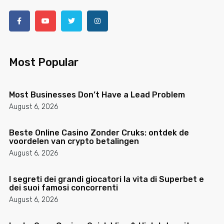
Most Popular
Most Businesses Don’t Have a Lead Problem
August 6, 2026
Beste Online Casino Zonder Cruks: ontdek de
voordelen van crypto betalingen
August 6, 2026
I segreti dei grandi giocatori la vita di Superbet e
dei suoi famosi concorrenti
August 6, 2026