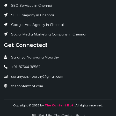
SEO Services in Chennai
SEO Company in Chennai
Google Ads Agency in Chennai
Social Media Marketing Company in Chennai
Get Connected!
Saranya Narayana Moorthy
+91 87544 38562
saranya.n.moorthy@gmail.com
thecontentbot.com
Copyright © 2025 by
The Content Bot
.
All rights reserved.
Build By:
The Content Bot :)