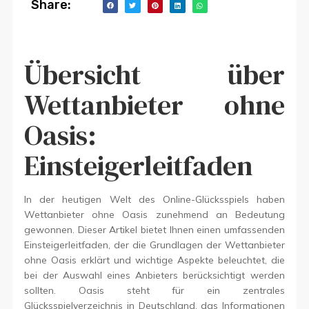
Share:
Übersicht über
Wettanbieter ohne
Oasis:
Einsteigerleitfaden
In der heutigen Welt des Online-Glücksspiels haben
Wettanbieter ohne Oasis zunehmend an Bedeutung
gewonnen. Dieser Artikel bietet Ihnen einen umfassenden
Einsteigerleitfaden, der die Grundlagen der Wettanbieter
ohne Oasis erklärt und wichtige Aspekte beleuchtet, die
bei der Auswahl eines Anbieters berücksichtigt werden
sollten. Oasis steht für ein zentrales
Glücksspielverzeichnis in Deutschland, das Informationen