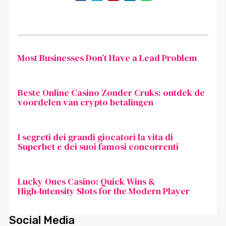
Most Businesses Don’t Have a Lead Problem
Beste Online Casino Zonder Cruks: ontdek de
voordelen van crypto betalingen
I segreti dei grandi giocatori la vita di
Superbet e dei suoi famosi concorrenti
Lucky Ones Casino: Quick Wins &
High‑Intensity Slots for the Modern Player
Social Media