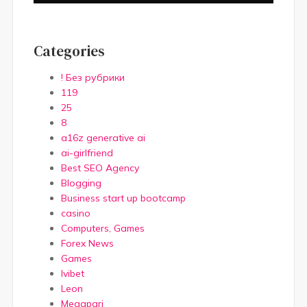
Categories
! Без рубрики
119
25
8
a16z generative ai
ai-girlfriend
Best SEO Agency
Blogging
Business start up bootcamp
casino
Computers, Games
Forex News
Games
Ivibet
Leon
Megapari