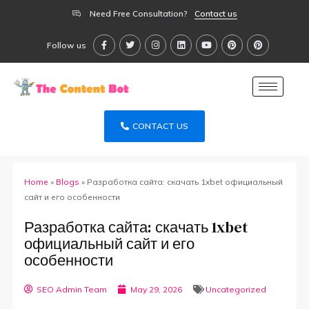
Need Free Consultation?
Contact us
Follow us
CONTACT US
Home
»
Blogs
»
Разработка сайта: скачать 1xbet официальный
сайт и его особенности
Разработка сайта: скачать 1xbet
официальный сайт и его
особенности
SEO Admin Team
May 29, 2026
Uncategorized