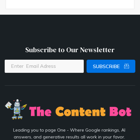
Subscribe to Our Newsletter
SUBSCRIBE
Leading you to page One - Where Google rankings, AI
answers, and generative results all work in your favor.