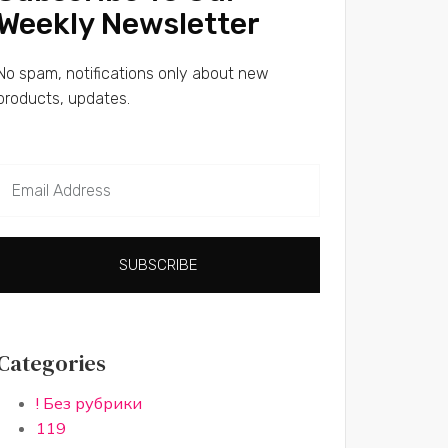
Weekly Newsletter
No spam, notifications only about new
products, updates.
SUBSCRIBE
Categories
! Без рубрики
119