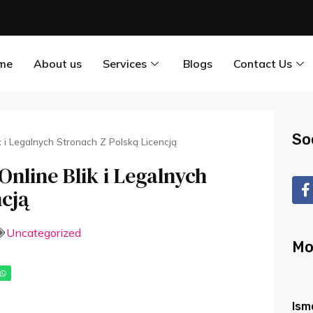
me
About us
Services
Blogs
Contact Us
So
 i Legalnych Stronach Z Polską Licencją
nline Blik i Legalnych
cją
Uncategorized
Mo
Ism