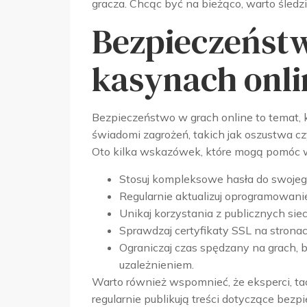
gracza. Chcąc być na bieżąco, warto śledzić
Bezpieczeńst
kasynach onli
Bezpieczeństwo w grach online to temat, 
świadomi zagrożeń, takich jak oszustwa c
Oto kilka wskazówek, które mogą pomóc
Stosuj kompleksowe hasła do swojeg
Regularnie aktualizuj oprogramowani
Unikaj korzystania z publicznych siec
Sprawdzaj certyfikaty SSL na strona
Ograniczaj czas spędzany na grach,
uzależnieniem.
Warto również wspomnieć, że eksperci, ta
regularnie publikują treści dotyczące bez