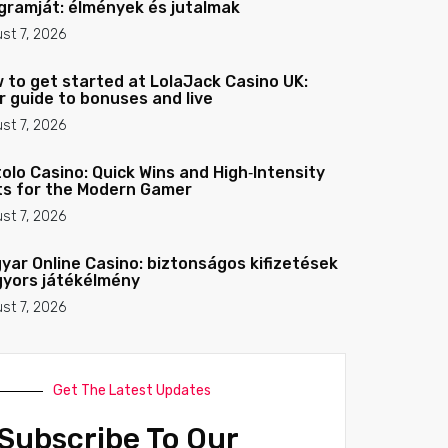
gramját: élmények és jutalmak
st 7, 2026
 to get started at LolaJack Casino UK:
r guide to bonuses and live
st 7, 2026
tolo Casino: Quick Wins and High‑Intensity
ts for the Modern Gamer
st 7, 2026
yar Online Casino: biztonságos kifizetések
gyors játékélmény
st 7, 2026
Get The Latest Updates
Subscribe To Our