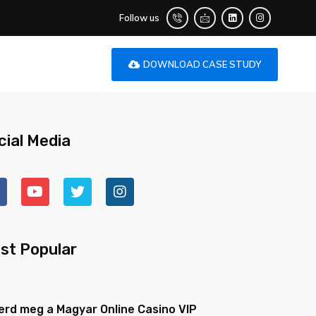
Follow us
DOWNLOAD CASE STUDY
cial Media
st Popular
erd meg a Magyar Online Casino VIP