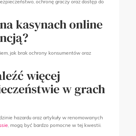
bezpieczeństwo, ochronę graczy oraz dostęp do
 na kasynach online
encją?
kiem, jak brak ochrony konsumentów oraz
leźć więcej
ieczeństwie w grach
edzinie hazardu oraz artykuły w renomowanych
ssie
, mogą być bardzo pomocne w tej kwestii.