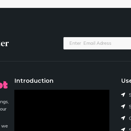
ter
Introduction
Use
ngs,
your
c we