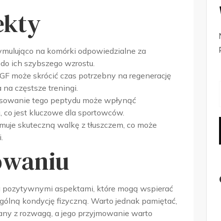
ekty
ymulująco na komórki odpowiedzialne za
 do ich szybszego wzrostu.
F może skrócić czas potrzebny na regenerację
na częstsze treningi.
osowanie tego peptydu może wpłynąć
 co jest kluczowe dla sportowców.
muje skuteczną walkę z tłuszczem, co może
.
owaniu
 pozytywnymi aspektami, które mogą wspierać
ogólną kondycję fizyczną. Warto jednak pamiętać,
ny z rozwagą, a jego przyjmowanie warto