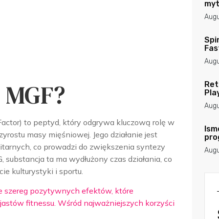
myt
Augu
Spi
Fas
Augu
G MGF?
Ret
Pla
Augu
tor) to peptyd, który odgrywa kluczową rolę w
Ism
yrostu masy mięśniowej. Jego działanie jest
pro
tarnych, co prowadzi do zwiększenia syntezy
Augu
, substancja ta ma wydłużony czas działania, co
 kulturystyki i sportu.
e szereg pozytywnych efektów, które
astów fitnessu. Wśród najważniejszych korzyści