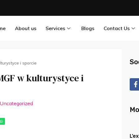
me
About us
Services
Blogs
Contact Us
So
urystyce i sporcie
GF w kulturystyce i
Uncategorized
Mo
L’e