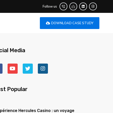
Follow us
DOWNLOAD CASE STUDY
cial Media
st Popular
xpérience Hercules Casino : un voyage