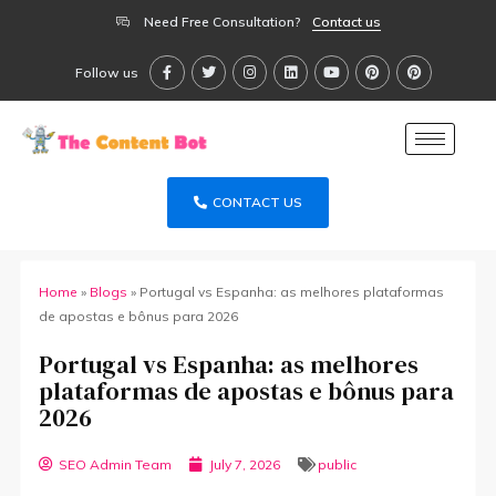
Need Free Consultation?
Contact us
Follow us
CONTACT US
Home
»
Blogs
»
Portugal vs Espanha: as melhores plataformas
de apostas e bônus para 2026
Portugal vs Espanha: as melhores
plataformas de apostas e bônus para
2026
SEO Admin Team
July 7, 2026
public