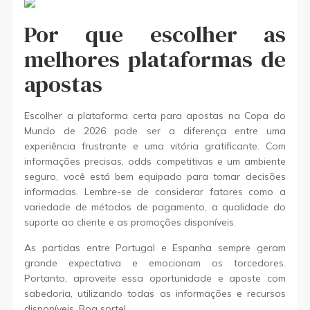
Por que escolher as
melhores plataformas de
apostas
Escolher a plataforma certa para apostas na Copa do
Mundo de 2026 pode ser a diferença entre uma
experiência frustrante e uma vitória gratificante. Com
informações precisas, odds competitivas e um ambiente
seguro, você está bem equipado para tomar decisões
informadas. Lembre-se de considerar fatores como a
variedade de métodos de pagamento, a qualidade do
suporte ao cliente e as promoções disponíveis.
As partidas entre Portugal e Espanha sempre geram
grande expectativa e emocionam os torcedores.
Portanto, aproveite essa oportunidade e aposte com
sabedoria, utilizando todas as informações e recursos
disponíveis. Boa sorte!