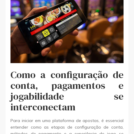
Como a configuração de
conta, pagamentos e
jogabilidade se
interconectam
Para iniciar em uma plataforma de apostas, é essencial
entender como as etapas de configuração de conta,
métodos de pagamento e a experiência de jogo se