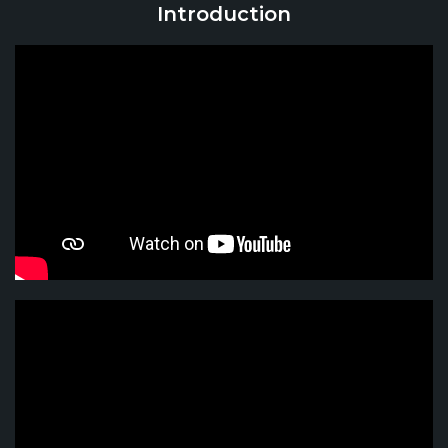
Introduction