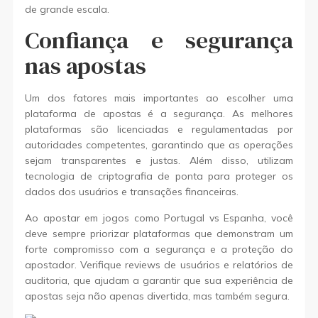
de grande escala.
Confiança e segurança
nas apostas
Um dos fatores mais importantes ao escolher uma
plataforma de apostas é a segurança. As melhores
plataformas são licenciadas e regulamentadas por
autoridades competentes, garantindo que as operações
sejam transparentes e justas. Além disso, utilizam
tecnologia de criptografia de ponta para proteger os
dados dos usuários e transações financeiras.
Ao apostar em jogos como Portugal vs Espanha, você
deve sempre priorizar plataformas que demonstram um
forte compromisso com a segurança e a proteção do
apostador. Verifique reviews de usuários e relatórios de
auditoria, que ajudam a garantir que sua experiência de
apostas seja não apenas divertida, mas também segura.