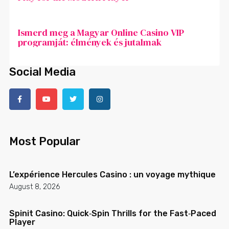
Ismerd meg a Magyar Online Casino VIP
programját: élmények és jutalmak
Social Media
Most Popular
L’expérience Hercules Casino : un voyage mythique
August 8, 2026
Spinit Casino: Quick‑Spin Thrills for the Fast‑Paced
Player