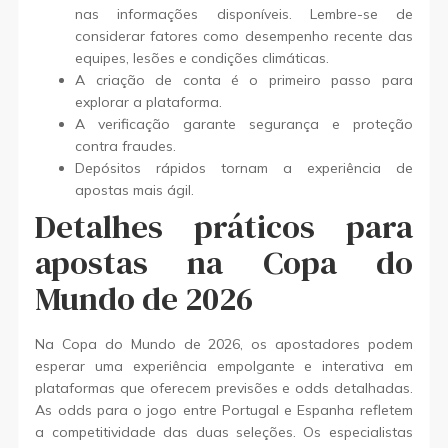
nas informações disponíveis. Lembre-se de
considerar fatores como desempenho recente das
equipes, lesões e condições climáticas.
A criação de conta é o primeiro passo para
explorar a plataforma.
A verificação garante segurança e proteção
contra fraudes.
Depósitos rápidos tornam a experiência de
apostas mais ágil.
Detalhes práticos para
apostas na Copa do
Mundo de 2026
Na Copa do Mundo de 2026, os apostadores podem
esperar uma experiência empolgante e interativa em
plataformas que oferecem previsões e odds detalhadas.
As odds para o jogo entre Portugal e Espanha refletem
a competitividade das duas seleções. Os especialistas