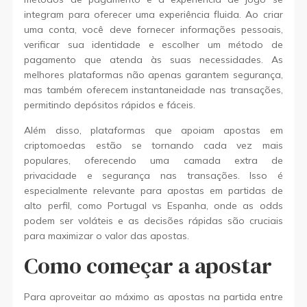
integram para oferecer uma experiência fluida. Ao criar
uma conta, você deve fornecer informações pessoais,
verificar sua identidade e escolher um método de
pagamento que atenda às suas necessidades. As
melhores plataformas não apenas garantem segurança,
mas também oferecem instantaneidade nas transações,
permitindo depósitos rápidos e fáceis.
Além disso, plataformas que apoiam apostas em
criptomoedas estão se tornando cada vez mais
populares, oferecendo uma camada extra de
privacidade e segurança nas transações. Isso é
especialmente relevante para apostas em partidas de
alto perfil, como Portugal vs Espanha, onde as odds
podem ser voláteis e as decisões rápidas são cruciais
para maximizar o valor das apostas.
Como começar a apostar
Para aproveitar ao máximo as apostas na partida entre