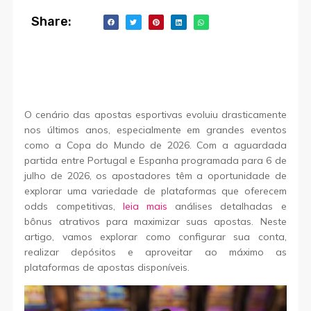
Share:
O cenário das apostas esportivas evoluiu drasticamente
nos últimos anos, especialmente em grandes eventos
como a Copa do Mundo de 2026. Com a aguardada
partida entre Portugal e Espanha programada para 6 de
julho de 2026, os apostadores têm a oportunidade de
explorar uma variedade de plataformas que oferecem
odds competitivas,
leia mais
análises detalhadas e
bônus atrativos para maximizar suas apostas. Neste
artigo, vamos explorar como configurar sua conta,
realizar depósitos e aproveitar ao máximo as
plataformas de apostas disponíveis.