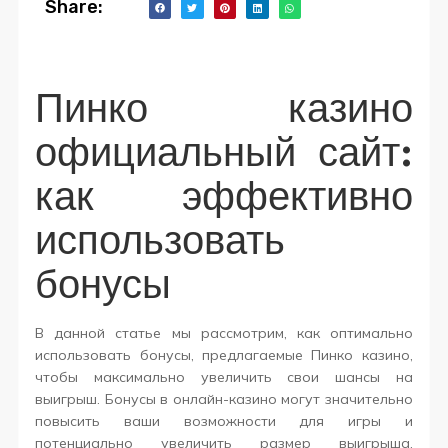
Share:
Пинко казино
официальный сайт:
как эффективно
использовать
бонусы
В данной статье мы рассмотрим, как оптимально
использовать бонусы, предлагаемые Пинко казино,
чтобы максимально увеличить свои шансы на
выигрыш. Бонусы в онлайн-казино могут значительно
повысить ваши возможности для игры и
потенциально увеличить размер выигрыша.