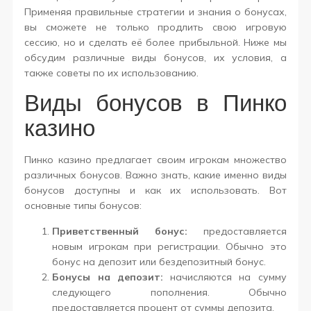
Применяя правильные стратегии и знания о бонусах,
вы сможете не только продлить свою игровую
сессию, но и сделать её более прибыльной. Ниже мы
обсудим различные виды бонусов, их условия, а
также советы по их использованию.
Виды бонусов в Пинко
казино
Пинко казино предлагает своим игрокам множество
различных бонусов. Важно знать, какие именно виды
бонусов доступны и как их использовать. Вот
основные типы бонусов:
Приветственный бонус:
предоставляется
новым игрокам при регистрации. Обычно это
бонус на депозит или бездепозитный бонус.
Бонусы на депозит:
начисляются на сумму
следующего пополнения. Обычно
предоставляется процент от суммы депозита.