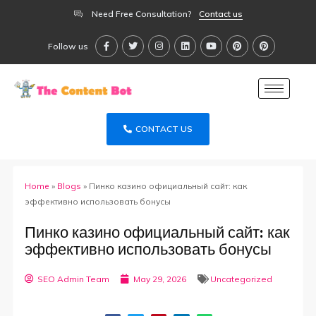
Need Free Consultation?
Contact us
Follow us
CONTACT US
Home
»
Blogs
»
Пинко казино официальный сайт: как
эффективно использовать бонусы
Пинко казино официальный сайт: как
эффективно использовать бонусы
SEO Admin Team
May 29, 2026
Uncategorized