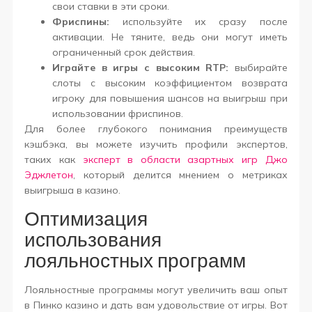
свои ставки в эти сроки.
Фриспины:
используйте их сразу после
активации. Не тяните, ведь они могут иметь
ограниченный срок действия.
Играйте в игры с высоким RTP:
выбирайте
слоты с высоким коэффициентом возврата
игроку для повышения шансов на выигрыш при
использовании фриспинов.
Для более глубокого понимания преимуществ
кэшбэка, вы можете изучить профили экспертов,
таких как
эксперт в области азартных игр Джо
Эджлетон
, который делится мнением о метриках
выигрыша в казино.
Оптимизация
использования
лояльностных программ
Лояльностные программы могут увеличить ваш опыт
в Пинко казино и дать вам удовольствие от игры. Вот