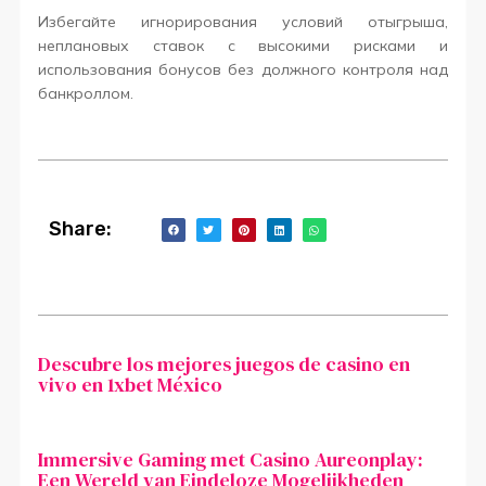
Избегайте игнорирования условий отыгрыша,
неплановых ставок с высокими рисками и
использования бонусов без должного контроля над
банкроллом.
Share:
Descubre los mejores juegos de casino en
vivo en 1xbet México
Immersive Gaming met Casino Aureonplay:
Een Wereld van Eindeloze Mogelijkheden