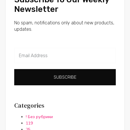
Newsletter
No spam, notifications only about new products,
updates.
SUBSCRIBE
Categories
! Без рубрики
119
25