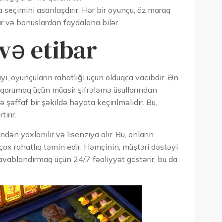
 seçimini asanlaşdırır. Hər bir oyunçu, öz maraq
r və bonuslardan faydalana bilər.
və etibar
yi, oyunçuların rahatlığı üçün olduqca vacibdir. Ən
ı qorumaq üçün müasir şifrələmə üsullarından
ə şəffaf bir şəkildə həyata keçirilməlidir. Bu,
ırır.
ndən yoxlanılır və lisenziya alır. Bu, onların
 çox rahatlıq təmin edir. Həmçinin, müştəri dəstəyi
cavablandırmaq üçün 24/7 fəaliyyət göstərir, bu da