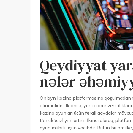
Qeydiyyat ya
nələr əhəmiyy
Onlayn kazino platformasına qoşulmadan ə
alınmalıdır. İlk öncə, yerli qanunvericiliklər
kazino oyunları üçün fərqli qaydalar mövcu
təhlükəsizliyini artırır. İkinci olaraq, platfo
oyun mühiti üçün vacibdir. Bütün bu amill