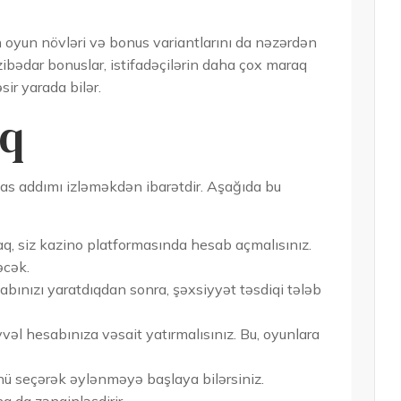
 oyun növləri və bonus variantlarını da nəzərdən
ibədar bonuslar, istifadəçilərin daha çox maraq
ir yarada bilər.
ıq
s addımı izləməkdən ibarətdir. Aşağıda bu
aq, siz kazino platformasında hesab açmalısınız.
əcək.
bınızı yaratdıqdan sonra, şəxsiyyət təsdiqi tələb
 hesabınıza vəsait yatırmalısınız. Bu, oyunlara
nü seçərək əylənməyə başlaya bilərsiniz.
a da zənginləşdirir.