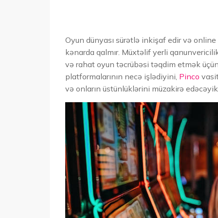
Oyun dünyası sürətlə inkişaf edir və online
kənarda qalmır. Müxtəlif yerli qanunvericil
və rahat oyun təcrübəsi təqdim etmək üçün
platformalarının necə işlədiyini,
Pinco
vasit
və onların üstünlüklərini müzakirə edəcəyik