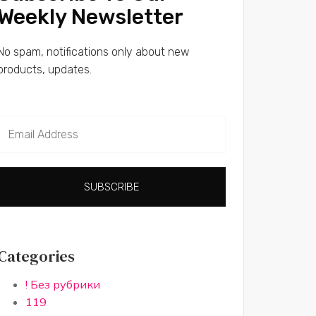
Weekly Newsletter
No spam, notifications only about new
products, updates.
SUBSCRIBE
Categories
! Без рубрики
119