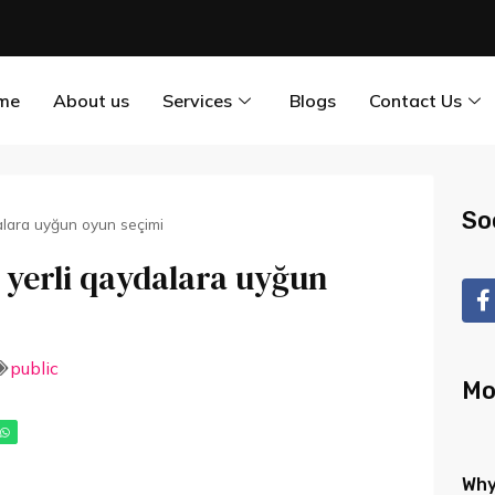
me
About us
Services
Blogs
Contact Us
So
dalara uyğun oyun seçimi
 yerli qaydalara uyğun
public
Mo
Why