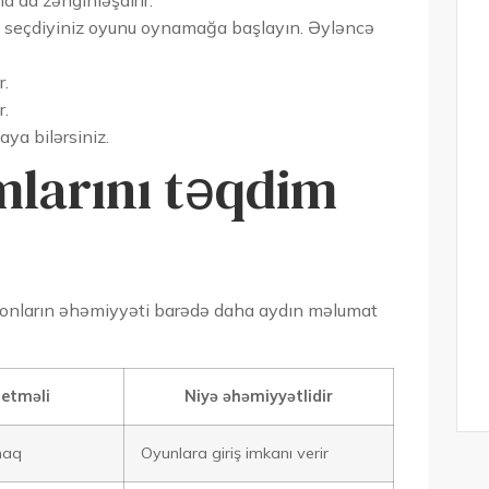
 seçdiyiniz oyunu oynamağa başlayın. Əyləncə
r.
r.
ya bilərsiniz.
larını təqdim
onların əhəmiyyəti barədə daha aydın məlumat
 etməli
Niyə əhəmiyyətlidir
maq
Oyunlara giriş imkanı verir