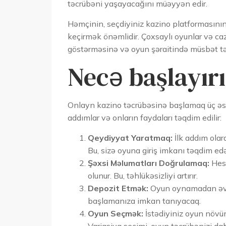
təcrübəni yaşayacağını müəyyən edir.
Həmçinin, seçdiyiniz kazino platformasının
keçirmək önəmlidir. Çoxsaylı oyunlar və caz
göstərməsinə və oyun şəraitində müsbət təs
Necə başlayır
Onlayn kazino təcrübəsinə başlamaq üç əsa
addımlar və onların faydaları təqdim edilir:
Qeydiyyat Yaratmaq:
İlk addım olar
Bu, sizə oyuna giriş imkanı təqdim ed
Şəxsi Məlumatları Doğrulamaq:
Hesa
olunur. Bu, təhlükəsizliyi artırır.
Depozit Etmək:
Oyun oynamadan əvvəl
başlamanıza imkan tanıyacaq.
Oyun Seçmək:
İstədiyiniz oyun növü
Variasiya seçimi, oyun təcrübənizi dah