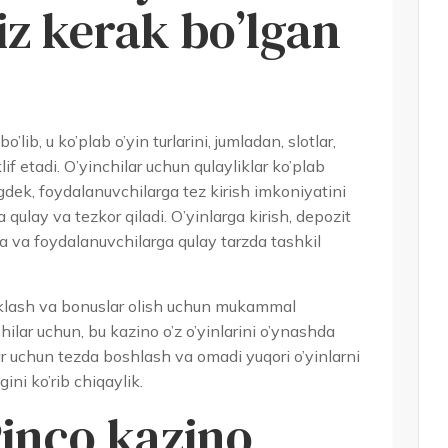
giz kerak bo’lgan
lib, u ko’plab o’yin turlarini, jumladan, slotlar,
klif etadi. O’yinchilar uchun qulayliklar ko’plab
ingdek, foydalanuvchilarga tez kirish imkoniyatini
 qulay va tezkor qiladi. O’yinlarga kirish, depozit
da va foydalanuvchilarga qulay tarzda tashkil
iklash va bonuslar olish uchun mukammal
hilar uchun, bu kazino o’z o’yinlarini o’ynashda
ilar uchun tezda boshlash va omadi yuqori o’yinlarni
ni ko’rib chiqaylik.
Pinco kazino