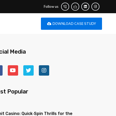
Follow us
DOWNLOAD CASE STUDY
cial Media
st Popular
nit Casino: Quick‑Spin Thrills for the