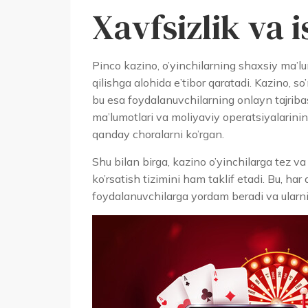
Xavfsizlik va 
Pinco kazino, o’yinchilarning shaxsiy ma’l
qilishga alohida e’tibor qaratadi. Kazino, so’
bu esa foydalanuvchilarning onlayn tajribasi
ma’lumotlari va moliyaviy operatsiyalarinin
qanday choralarni ko’rgan.
Shu bilan birga, kazino o’yinchilarga tez 
ko’rsatish tizimini ham taklif etadi. Bu, 
foydalanuvchilarga yordam beradi va ularnin