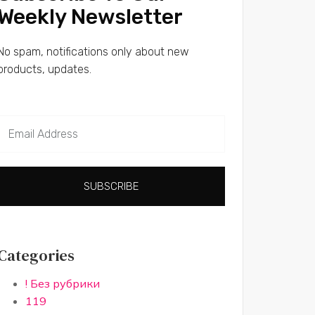
Weekly Newsletter
No spam, notifications only about new
products, updates.
SUBSCRIBE
Categories
! Без рубрики
119