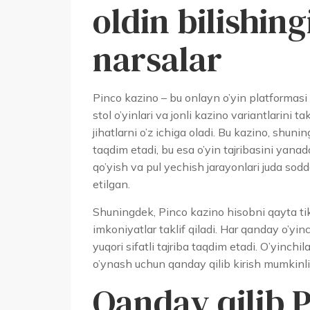
oldin bilishin
narsalar
Pinco kazino – bu onlayn o’yin platformasi bo’
stol o’yinlari va jonli kazino variantlarini ta
jihatlarni o’z ichiga oladi. Bu kazino, shun
taqdim etadi, bu esa o’yin tajribasini yanada
qo’yish va pul yechish jarayonlari juda sod
etilgan.
Shuningdek, Pinco kazino hisobni qayta t
imkoniyatlar taklif qiladi. Har qanday o’yinc
yuqori sifatli tajriba taqdim etadi. O’yinch
o’ynash uchun qanday qilib kirish mumkinligi
Qanday qilib 