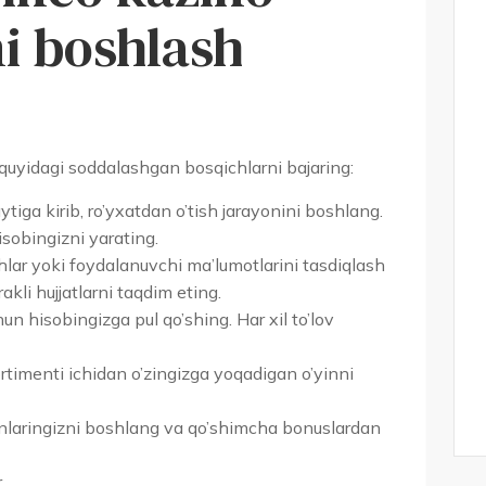
i boshlash
uyidagi soddalashgan bosqichlarni bajaring:
iga kirib, ro’yxatdan o’tish jarayonini boshlang.
hisobingizni yarating.
lar yoki foydalanuvchi ma’lumotlarini tasdiqlash
kli hujjatlarni taqdim eting.
un hisobingizga pul qo’shing. Har xil to’lov
timenti ichidan o’zingizga yoqadigan o’yinni
nlaringizni boshlang va qo’shimcha bonuslardan
.