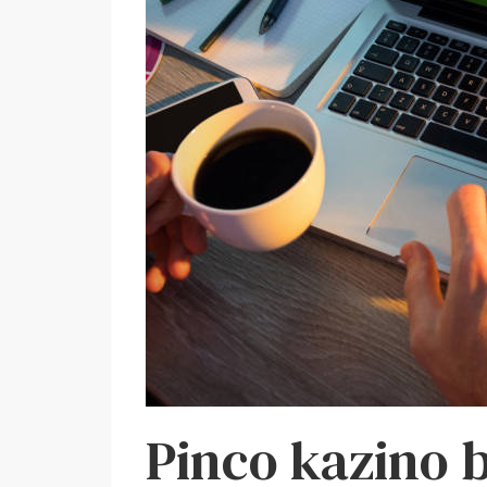
Pinco kazino 