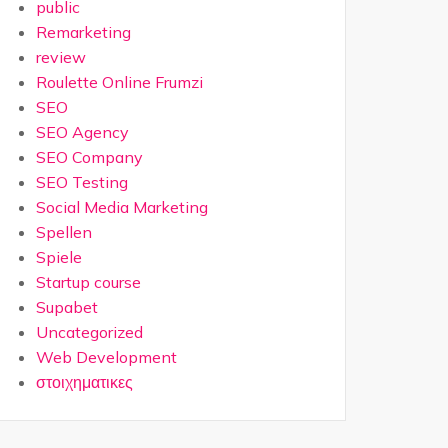
public
Remarketing
review
Roulette Online Frumzi
SEO
SEO Agency
SEO Company
SEO Testing
Social Media Marketing
Spellen
Spiele
Startup course
Supabet
Uncategorized
Web Development
στοιχηματικες