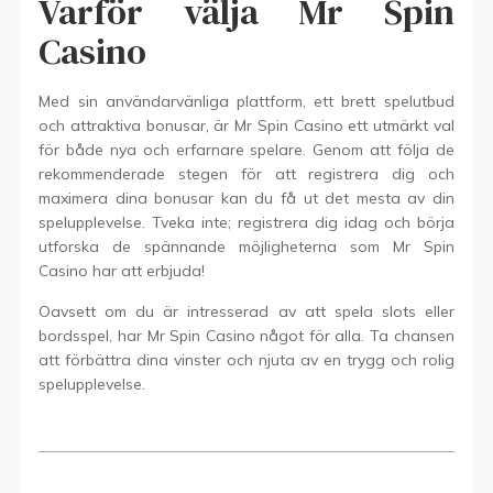
Varför välja Mr Spin
Casino
Med sin användarvänliga plattform, ett brett spelutbud
och attraktiva bonusar, är Mr Spin Casino ett utmärkt val
för både nya och erfarnare spelare. Genom att följa de
rekommenderade stegen för att registrera dig och
maximera dina bonusar kan du få ut det mesta av din
spelupplevelse. Tveka inte; registrera dig idag och börja
utforska de spännande möjligheterna som Mr Spin
Casino har att erbjuda!
Oavsett om du är intresserad av att spela slots eller
bordsspel, har Mr Spin Casino något för alla. Ta chansen
att förbättra dina vinster och njuta av en trygg och rolig
spelupplevelse.