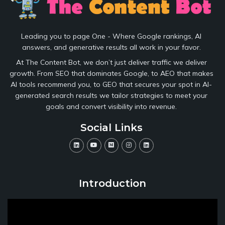
Leading you to page One - Where Google rankings, AI
answers, and generative results all work in your favor.
At The Content Bot, we don’t just deliver traffic we deliver
growth. From SEO that dominates Google, to AEO that makes
AI tools recommend you, to GEO that secures your spot in AI-
generated search results we tailor strategies to meet your
goals and convert visibility into revenue.
Social Links
Introduction