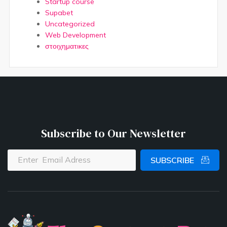
Startup course
Supabet
Uncategorized
Web Development
στοιχηματικες
Subscribe to Our Newsletter
SUBSCRIBE