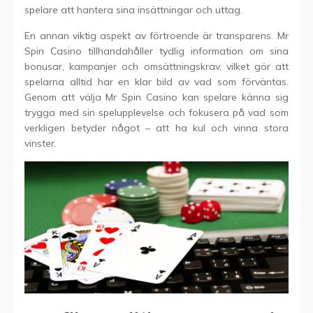
spelare att hantera sina insättningar och uttag.
En annan viktig aspekt av förtroende är transparens. Mr
Spin Casino tillhandahåller tydlig information om sina
bonusar, kampanjer och omsättningskrav, vilket gör att
spelarna alltid har en klar bild av vad som förväntas.
Genom att välja Mr Spin Casino kan spelare känna sig
trygga med sin spelupplevelse och fokusera på vad som
verkligen betyder något – att ha kul och vinna stora
vinster.