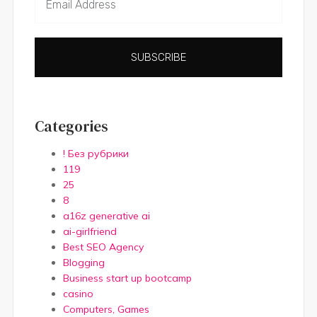
SUBSCRIBE
Categories
! Без рубрики
119
25
8
a16z generative ai
ai-girlfriend
Best SEO Agency
Blogging
Business start up bootcamp
casino
Computers, Games