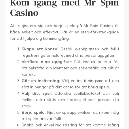
Kom igång med Mr Spin
Casino
Att registrera sig och börja spela på Mr Spin Casino är
både enkelt och effektivt. Här är en steg-för-steg-guide
för att hjälpa dig komma igång:
Skapa ett konto:
Besök webbplatsen och fyll i
registreringsformuläret med dina personuppgifter.
Verifiera dina uppgifter:
Följ instruktionerna för
att bekräfta din identitet och säkerställa att allt är
korrekt.
Gör en insättning:
Välj en insättningsmetod och
sätt in pengar på ditt konto för att börja spela.
Välj ditt spel:
Utforska spelbiblioteket och välj
mellan olika slots och bordsspel som passar din
smak.
Börja spela:
Njut av spelupplevelsen och kom ihåg
att spela ansvarsfullt.
Snabb och enkel registrering för att komma igång