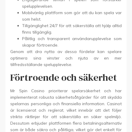
spelupplevelsen.
Mobilvänlig plattform som gör att du kan spela var
som helst.
Tillgänglighet 24/7 för att säkerställa att hjälp alltid
finns tillgänglig.
Pålitlig och transparent användarupplevelse som
skapar förtroende.
Genom att dra nytta av dessa fördelar kan spelare
optimera sina vinster och njuta av en mer
tillfredsställande spelupplevelse.
Förtroende och säkerhet
Mr Spin Casino prioriterar spelarsäkerhet och har
implementerat robusta säkerhetsåtgärder för att skydda
spelarnas personliga och finansiella information. Casinot
är licensierat och reglerat, vilket innebär att det följer
strikta riktlinjer för att säkerställa en säker spelmiljö.
Dessutom erbjuder plattformen flera betalningsalternativ
som är både säkra och pålitliga, vilket gör det enkelt för