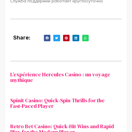
Служба поддержки работает круглосуточно.
Share:
L’expérience Hercules Casino : un voyage
mythique
Spinit Casino: Quick‑Spin Thrills for the
Fast‑Paced Player
Retro Bet Casino: Quick‑Hit Wins and Rapid
Play for the Modern Player