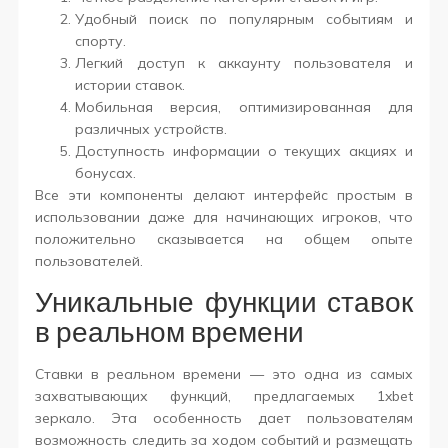
Удобный поиск по популярным событиям и
спорту.
Легкий доступ к аккаунту пользователя и
истории ставок.
Мобильная версия, оптимизированная для
различных устройств.
Доступность информации о текущих акциях и
бонусах.
Все эти компоненты делают интерфейс простым в
использовании даже для начинающих игроков, что
положительно сказывается на общем опыте
пользователей.
Уникальные функции ставок
в реальном времени
Ставки в реальном времени — это одна из самых
захватывающих функций, предлагаемых 1xbet
зеркало. Эта особенность дает пользователям
возможность следить за ходом событий и размещать