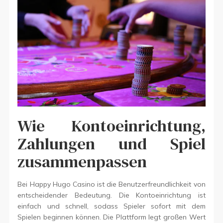
Wie Kontoeinrichtung,
Zahlungen und Spiel
zusammenpassen
Bei Happy Hugo Casino ist die Benutzerfreundlichkeit von
entscheidender Bedeutung. Die Kontoeinrichtung ist
einfach und schnell, sodass Spieler sofort mit dem
Spielen beginnen können. Die Plattform legt großen Wert