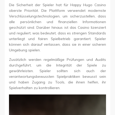
Die Sicherheit der Spieler hat für Happy Hugo Casino
oberste Priorität. Die Plattform verwendet modernste
Verschlüsselungstechnologien, um sicherzustellen, dass
alle persönlichen und finanziellen Informationen
geschützt sind. Darüber hinaus ist das Casino lizenziert
und reguliert, was bedeutet, dass es strengen Standards
unterliegt und fairen Spielbetrieb garantiert. Spieler
können sich darauf verlassen, dass sie in einer sicheren
Umgebung spielen.
Zusätzlich werden regelmäßige Prüfungen und Audits
durchgeführt, um die Integrität der Spiele zu
gewährleisten. Spieler sollten sich auch der
verantwortungsbewussten Spielpraktiken bewusst sein
und haben Zugang zu Tools, die ihnen helfen, ihr
Spielverhalten zu kontrollieren.