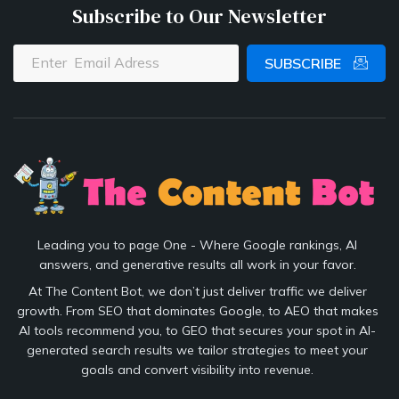
Subscribe to Our Newsletter
SUBSCRIBE
Leading you to page One - Where Google rankings, AI
answers, and generative results all work in your favor.
At The Content Bot, we don’t just deliver traffic we deliver
growth. From SEO that dominates Google, to AEO that makes
AI tools recommend you, to GEO that secures your spot in AI-
generated search results we tailor strategies to meet your
goals and convert visibility into revenue.