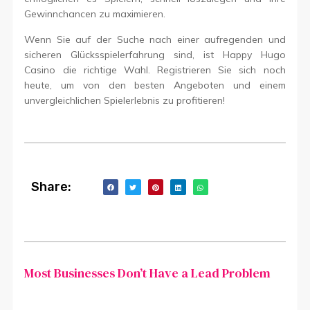
Gewinnchancen zu maximieren.
Wenn Sie auf der Suche nach einer aufregenden und
sicheren Glücksspielerfahrung sind, ist Happy Hugo
Casino die richtige Wahl. Registrieren Sie sich noch
heute, um von den besten Angeboten und einem
unvergleichlichen Spielerlebnis zu profitieren!
Share:
Most Businesses Don’t Have a Lead Problem