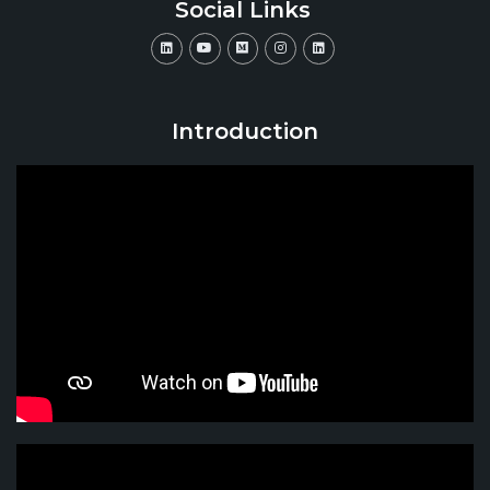
Social Links
Introduction