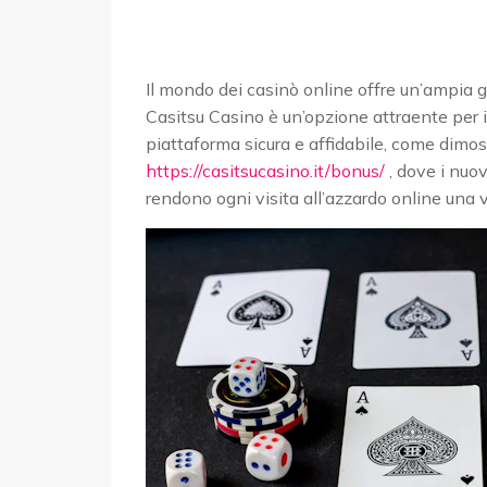
Il mondo dei casinò online offre un’ampia g
Casitsu Casino è un’opzione attraente per i
piattaforma sicura e affidabile, come dimost
https://casitsucasino.it/bonus/
, dove i nuo
rendono ogni visita all’azzardo online una 