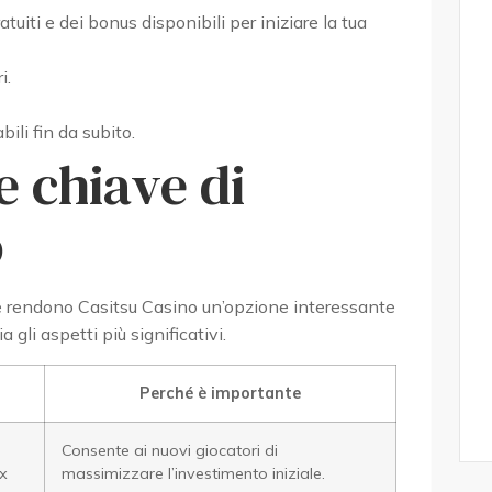
atuiti e dei bonus disponibili per iniziare la tua
i.
ili fin da subito.
e chiave di
o
he rendono Casitsu Casino un’opzione interessante
 gli aspetti più significativi.
Perché è importante
Consente ai nuovi giocatori di
x
massimizzare l’investimento iniziale.