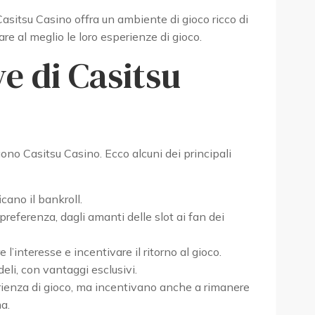
sitsu Casino offra un ambiente di gioco ricco di
are al meglio le loro esperienze di gioco.
e di Casitsu
lgono Casitsu Casino. Ecco alcuni dei principali
ano il bankroll.
preferenza, dagli amanti delle slot ai fan dei
’interesse e incentivare il ritorno al gioco.
eli, con vantaggi esclusivi.
rienza di gioco, ma incentivano anche a rimanere
ma.