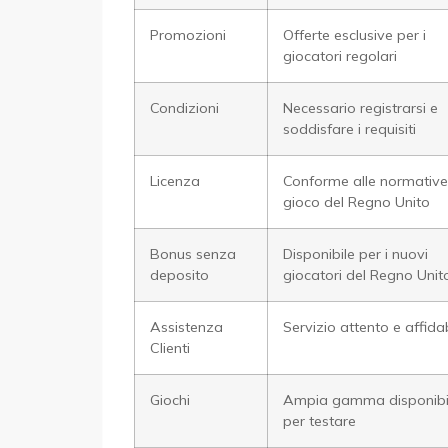
Promozioni
Offerte esclusive per i
giocatori regolari
Condizioni
Necessario registrarsi e
soddisfare i requisiti
Licenza
Conforme alle normative
gioco del Regno Unito
Bonus senza
Disponibile per i nuovi
deposito
giocatori del Regno Unit
Assistenza
Servizio attento e affida
Clienti
Giochi
Ampia gamma disponibi
per testare