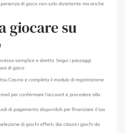
esperienza di gioco non solo divertente ma anche
a giocare su
o
ocesso semplice e diretto. Segui i passaggi
ura di gioco.
sitsu Casino e completa il modulo di registrazione
email per confermare l’account e procedere alla
odi di pagamento disponibili per finanziare il tuo
elezione di giochi offerti, dai classici giochi da