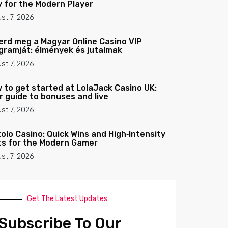
y for the Modern Player
st 7, 2026
erd meg a Magyar Online Casino VIP
gramját: élmények és jutalmak
st 7, 2026
 to get started at LolaJack Casino UK:
r guide to bonuses and live
st 7, 2026
tolo Casino: Quick Wins and High‑Intensity
ts for the Modern Gamer
st 7, 2026
Get The Latest Updates
Subscribe To Our