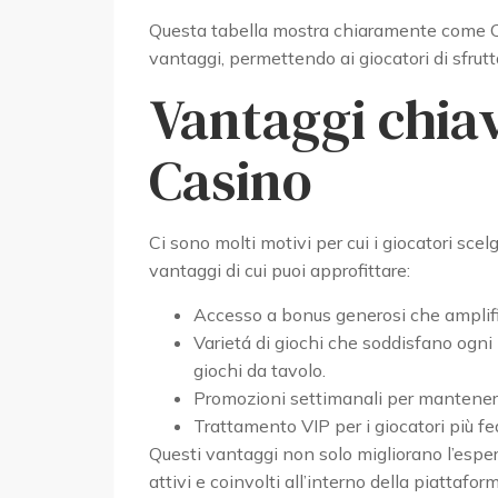
Questa tabella mostra chiaramente come Ca
vantaggi, permettendo ai giocatori di sfrutt
Vantaggi chiav
Casino
Ci sono molti motivi per cui i giocatori sce
vantaggi di cui puoi approfittare:
Accesso a bonus generosi che amplific
Varietá di giochi che soddisfano ogni 
giochi da tavolo.
Promozioni settimanali per mantenere l
Trattamento VIP per i giocatori più fed
Questi vantaggi non solo migliorano l’espe
attivi e coinvolti all’interno della piattafor