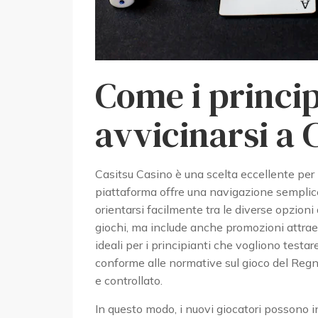
Come i princi
avvicinarsi a 
Casitsu Casino è una scelta eccellente per 
piattaforma offre una navigazione semplice 
orientarsi facilmente tra le diverse opzion
giochi, ma include anche promozioni attraent
ideali per i principianti che vogliono testar
conforme alle normative sul gioco del Regn
e controllato.
In questo modo, i nuovi giocatori possono in