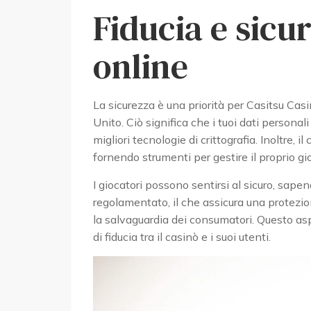
Fiducia e sicu
online
La sicurezza è una priorità per Casitsu Cas
Unito. Ciò significa che i tuoi dati personali
migliori tecnologie di crittografia. Inoltre, i
fornendo strumenti per gestire il proprio gio
I giocatori possono sentirsi al sicuro, sape
regolamentato, il che assicura una protezi
la salvaguardia dei consumatori. Questo as
di fiducia tra il casinò e i suoi utenti.