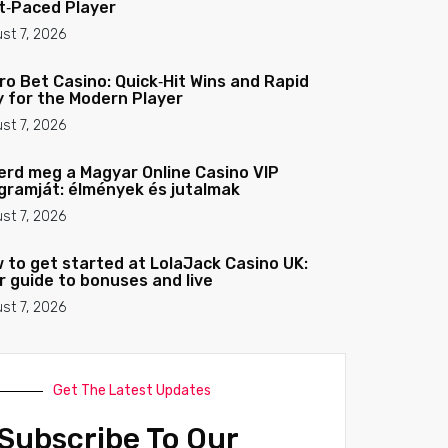
t‑Paced Player
st 7, 2026
ro Bet Casino: Quick‑Hit Wins and Rapid
y for the Modern Player
st 7, 2026
erd meg a Magyar Online Casino VIP
gramját: élmények és jutalmak
st 7, 2026
 to get started at LolaJack Casino UK:
r guide to bonuses and live
st 7, 2026
Get The Latest Updates
Subscribe To Our