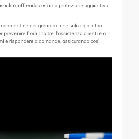
asualità, offrendo così una protezione aggiuntiva
 fondamentale per garantire che solo i giocatori
prevenire frodi. Inoltre, l’assistenza clienti è a
emi e rispondere a domande, assicurando così