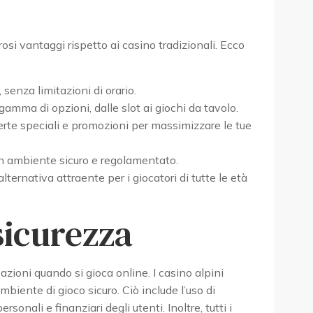
si vantaggi rispetto ai casino tradizionali. Ecco
senza limitazioni di orario.
 gamma di opzioni, dalle slot ai giochi da tavolo.
erte speciali e promozioni per massimizzare le tue
 un ambiente sicuro e regolamentato.
ternativa attraente per i giocatori di tutte le età
 sicurezza
azioni quando si gioca online. I casino alpini
biente di gioco sicuro. Ciò include l’uso di
sonali e finanziari degli utenti. Inoltre, tutti i