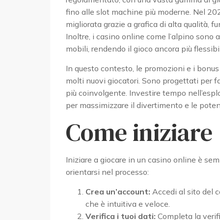
fino alle slot machine più moderne. Nel 20
migliorata grazie a grafica di alta qualità, 
Inoltre, i casino online come l’alpino sono 
mobili, rendendo il gioco ancora più flessibi
In questo contesto, le promozioni e i bonu
molti nuovi giocatori. Sono progettati per fa
più coinvolgente. Investire tempo nell’espl
per massimizzare il divertimento e le potenz
Come iniziare
Iniziare a giocare in un casino online è se
orientarsi nel processo:
Crea un’account:
Accedi al sito del c
che è intuitiva e veloce.
Verifica i tuoi dati:
Completa la verifi