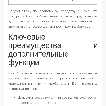
Следуя этому пошаговому руководству, вы сможете
быстро и без проблем начать свою игру, получая
удовольствие от процесса и увеличивая шансы на
выигрыш с помощью фриспинов и других бонусов.
Ключевые
преимущества и
дополнительные
функции
Пин Ап казино предлагает множество преимуществ,
которые могут сделать ваш игровой опыт не только
увлекательным, но и прибыльным. Вот несколько
основных плюсов:
Широкий ассортимент игровых автоматов от
известных провайдеров.