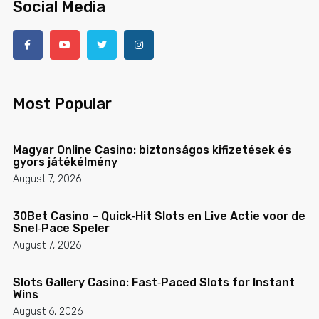
Social Media
Most Popular
Magyar Online Casino: biztonságos kifizetések és
gyors játékélmény
August 7, 2026
30Bet Casino – Quick‑Hit Slots en Live Actie voor de
Snel‑Pace Speler
August 7, 2026
Slots Gallery Casino: Fast‑Paced Slots for Instant
Wins
August 6, 2026