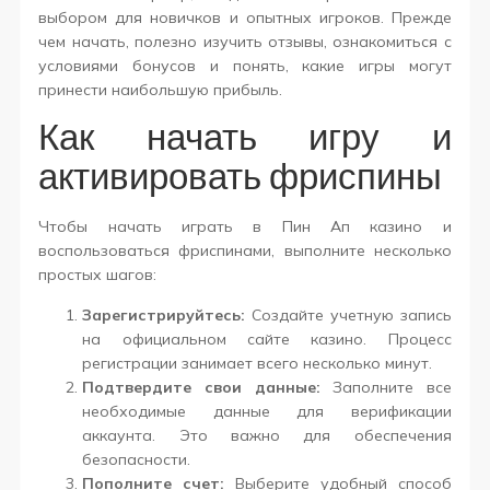
выбором для новичков и опытных игроков. Прежде
чем начать, полезно изучить отзывы, ознакомиться с
условиями бонусов и понять, какие игры могут
принести наибольшую прибыль.
Как начать игру и
активировать фриспины
Чтобы начать играть в Пин Ап казино и
воспользоваться фриспинами, выполните несколько
простых шагов:
Зарегистрируйтесь:
Создайте учетную запись
на официальном сайте казино. Процесс
регистрации занимает всего несколько минут.
Подтвердите свои данные:
Заполните все
необходимые данные для верификации
аккаунта. Это важно для обеспечения
безопасности.
Пополните счет:
Выберите удобный способ