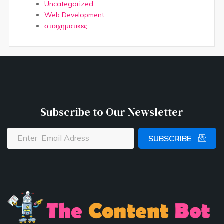
Uncategorized
Web Development
στοιχηματικες
Subscribe to Our Newsletter
SUBSCRIBE