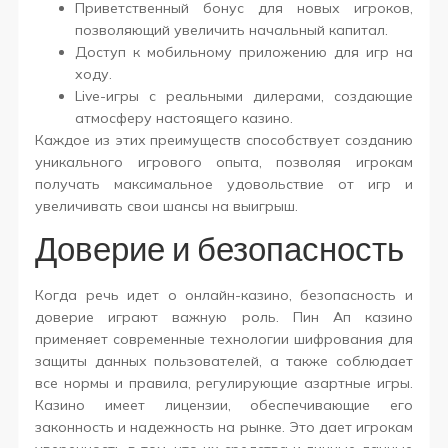
Приветственный бонус для новых игроков,
позволяющий увеличить начальный капитал.
Доступ к мобильному приложению для игр на
ходу.
Live-игры с реальными дилерами, создающие
атмосферу настоящего казино.
Каждое из этих преимуществ способствует созданию
уникального игрового опыта, позволяя игрокам
получать максимальное удовольствие от игр и
увеличивать свои шансы на выигрыш.
Доверие и безопасность
Когда речь идет о онлайн-казино, безопасность и
доверие играют важную роль. Пин Ап казино
применяет современные технологии шифрования для
защиты данных пользователей, а также соблюдает
все нормы и правила, регулирующие азартные игры.
Казино имеет лицензии, обеспечивающие его
законность и надежность на рынке. Это дает игрокам