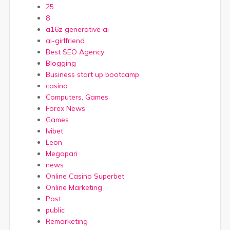
25
8
a16z generative ai
ai-girlfriend
Best SEO Agency
Blogging
Business start up bootcamp
casino
Computers, Games
Forex News
Games
Ivibet
Leon
Megapari
news
Online Casino Superbet
Online Marketing
Post
public
Remarketing