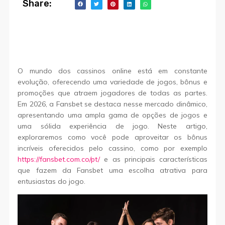
Share:
O mundo dos cassinos online está em constante
evolução, oferecendo uma variedade de jogos, bônus e
promoções que atraem jogadores de todas as partes.
Em 2026, a Fansbet se destaca nesse mercado dinâmico,
apresentando uma ampla gama de opções de jogos e
uma sólida experiência de jogo. Neste artigo,
exploraremos como você pode aproveitar os bônus
incríveis oferecidos pelo cassino, como por exemplo
https://fansbet.com.co/pt/
e as principais características
que fazem da Fansbet uma escolha atrativa para
entusiastas do jogo.