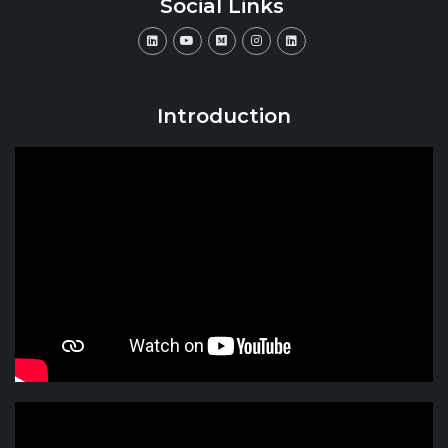
Social Links
Introduction