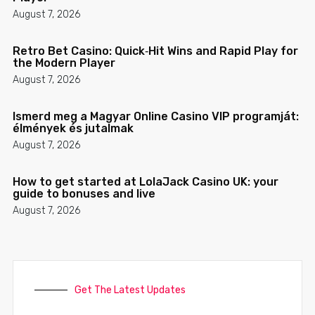
August 7, 2026
Retro Bet Casino: Quick‑Hit Wins and Rapid Play for
the Modern Player
August 7, 2026
Ismerd meg a Magyar Online Casino VIP programját:
élmények és jutalmak
August 7, 2026
How to get started at LolaJack Casino UK: your
guide to bonuses and live
August 7, 2026
Get The Latest Updates