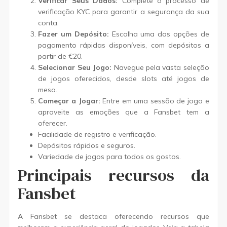
Verificar Seus Dados:
Complete o processo de
verificação KYC para garantir a segurança da sua
conta.
Fazer um Depósito:
Escolha uma das opções de
pagamento rápidas disponíveis, com depósitos a
partir de €20.
Selecionar Seu Jogo:
Navegue pela vasta seleção
de jogos oferecidos, desde slots até jogos de
mesa.
Começar a Jogar:
Entre em uma sessão de jogo e
aproveite as emoções que a Fansbet tem a
oferecer.
Facilidade de registro e verificação.
Depósitos rápidos e seguros.
Variedade de jogos para todos os gostos.
Principais recursos da
Fansbet
A Fansbet se destaca oferecendo recursos que