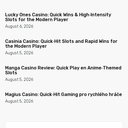
Lucky Ones Casino: Quick Wins & High‑Intensity
Slots for the Modern Player
August 6, 2026
Cas­inia Casino: Quick‑Hit Slots and Rapid Wins for
the Modern Player
August 5, 2026
Manga Casino Review: Quick Play en Anime‑Themed
Slots
August 5, 2026
Magius Casino: Quick‑Hit Gaming pro rychlého hráče
August 5, 2026