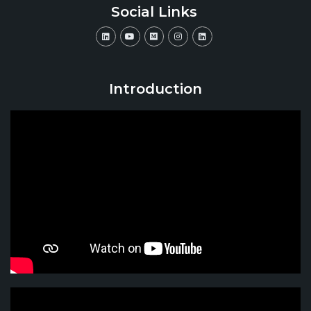
Social Links
Introduction