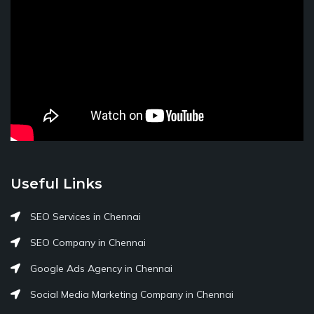
Useful Links
SEO Services in Chennai
SEO Company in Chennai
Google Ads Agency in Chennai
Social Media Marketing Company in Chennai