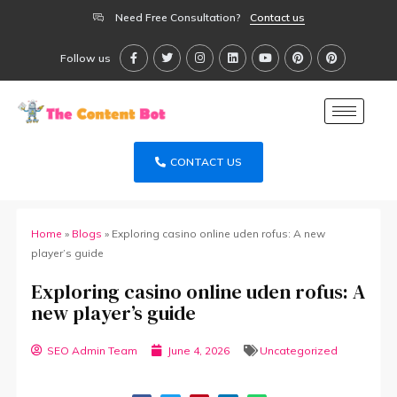
Need Free Consultation?
Contact us
Follow us
CONTACT US
Home
»
Blogs
»
Exploring casino online uden rofus: A new
player’s guide
Exploring casino online uden rofus: A
new player’s guide
SEO Admin Team
June 4, 2026
Uncategorized