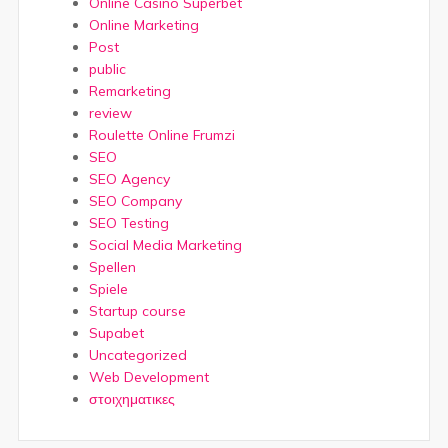
Online Casino Superbet
Online Marketing
Post
public
Remarketing
review
Roulette Online Frumzi
SEO
SEO Agency
SEO Company
SEO Testing
Social Media Marketing
Spellen
Spiele
Startup course
Supabet
Uncategorized
Web Development
στοιχηματικες