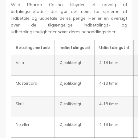
Wild Pharao Casino tilbyder et udvalg af
betalingsmetoder, der gør det nemt for spillerne at
indbetale og udbetale deres penge. Her er en oversigt
over de tilgængelige indbetalings- og
udbetalingsmuligheder samt deres behandlingstider:
Betalingsmetode
Indbetalingstid
Udbetalingstid
Visa
Øjeblikkeligt
4-18 timer
Mastercard
Øjeblikkeligt
4-18 timer
Skrill
Øjeblikkeligt
4-18 timer
Neteller
Øjeblikkeligt
4-18 timer