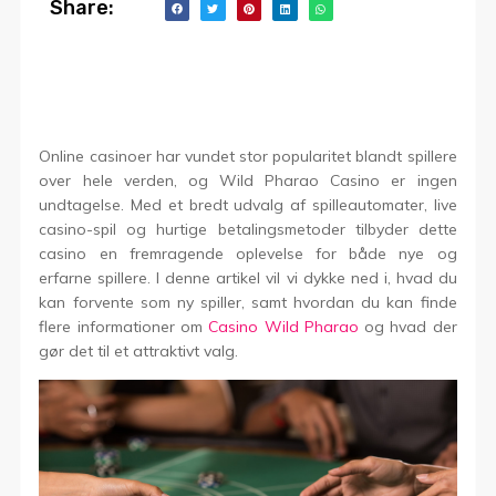
Share:
Online casinoer har vundet stor popularitet blandt spillere
over hele verden, og Wild Pharao Casino er ingen
undtagelse. Med et bredt udvalg af spilleautomater, live
casino-spil og hurtige betalingsmetoder tilbyder dette
casino en fremragende oplevelse for både nye og
erfarne spillere. I denne artikel vil vi dykke ned i, hvad du
kan forvente som ny spiller, samt hvordan du kan finde
flere informationer om
Casino Wild Pharao
og hvad der
gør det til et attraktivt valg.