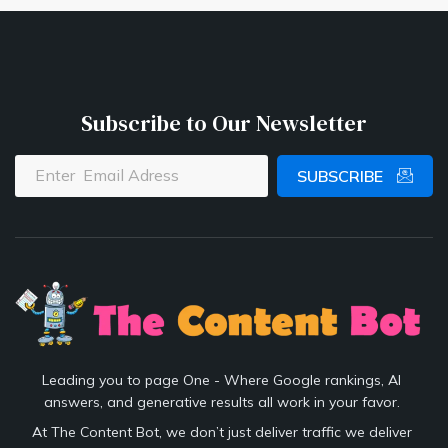
Subscribe to Our Newsletter
SUBSCRIBE
Leading you to page One - Where Google rankings, AI
answers, and generative results all work in your favor.
At The Content Bot, we don’t just deliver traffic we deliver