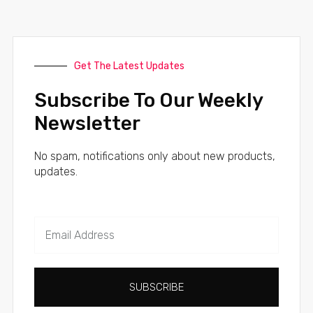
Get The Latest Updates
Subscribe To Our Weekly
Newsletter
No spam, notifications only about new products,
updates.
SUBSCRIBE