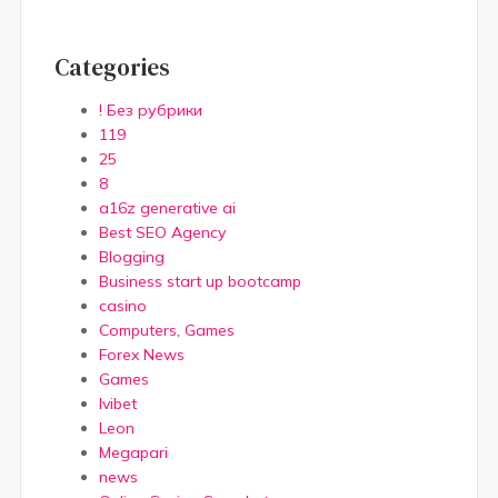
Categories
! Без рубрики
119
25
8
a16z generative ai
Best SEO Agency
Blogging
Business start up bootcamp
casino
Computers, Games
Forex News
Games
Ivibet
Leon
Megapari
news