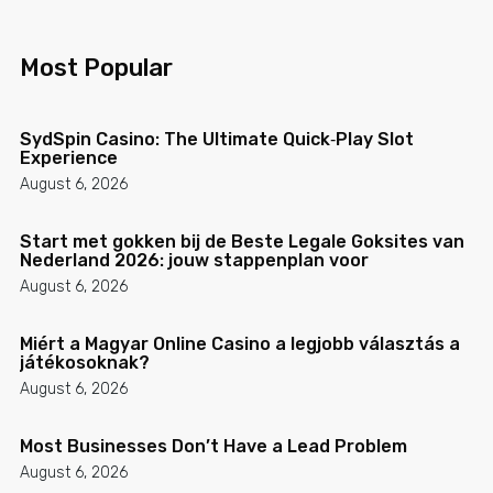
Most Popular
SydSpin Casino: The Ultimate Quick‑Play Slot
Experience
August 6, 2026
Start met gokken bij de Beste Legale Goksites van
Nederland 2026: jouw stappenplan voor
August 6, 2026
Miért a Magyar Online Casino a legjobb választás a
játékosoknak?
August 6, 2026
Most Businesses Don’t Have a Lead Problem
August 6, 2026