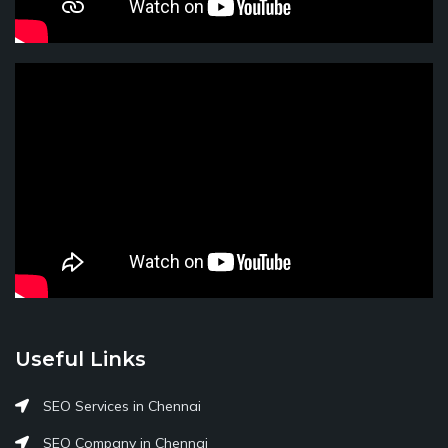
Useful Links
SEO Services in Chennai
SEO Company in Chennai