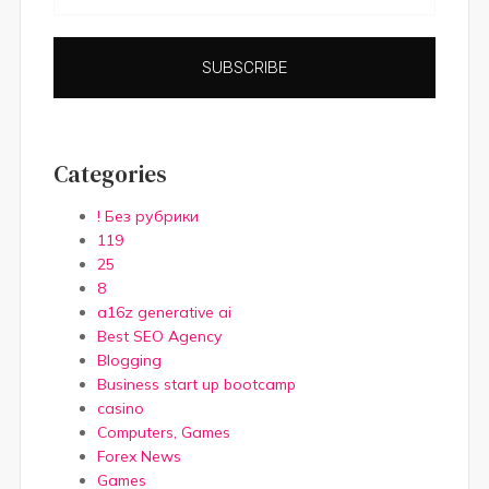
SUBSCRIBE
Categories
! Без рубрики
119
25
8
a16z generative ai
Best SEO Agency
Blogging
Business start up bootcamp
casino
Computers, Games
Forex News
Games