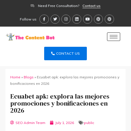
Need Free Consultation?
Contact us
Follow us
CONTACT US
Home
»
Blogs
»
Ecuabet apk: explora las mejores promociones y
bonificaciones en 2026
Ecuabet apk: explora las mejores
promociones y bonificaciones en
2026
SEO Admin Team
July 1, 2026
public