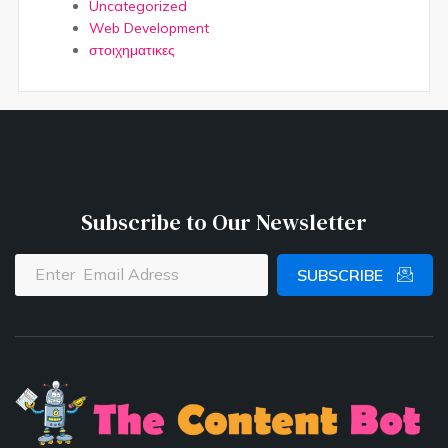
Uncategorized
Web Development
στοιχηματικες
Subscribe to Our Newsletter
SUBSCRIBE