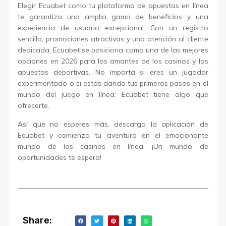
Elegir Ecuabet como tu plataforma de apuestas en línea
te garantiza una amplia gama de beneficios y una
experiencia de usuario excepcional. Con un registro
sencillo, promociones atractivas y una atención al cliente
dedicada, Ecuabet se posiciona como una de las mejores
opciones en 2026 para los amantes de los casinos y las
apuestas deportivas. No importa si eres un jugador
experimentado o si estás dando tus primeros pasos en el
mundo del juego en línea; Ecuabet tiene algo que
ofrecerte.
Así que no esperes más, descarga la aplicación de
Ecuabet y comienza tu aventura en el emocionante
mundo de los casinos en línea. ¡Un mundo de
oportunidades te espera!
Share: