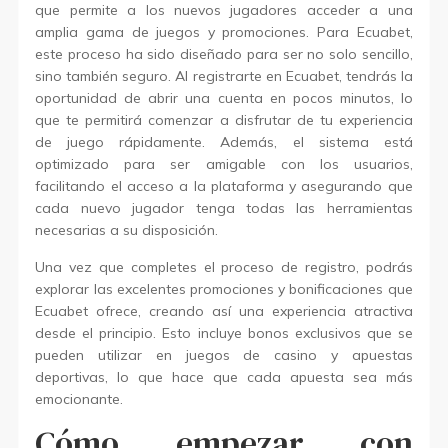
que permite a los nuevos jugadores acceder a una
amplia gama de juegos y promociones. Para Ecuabet,
este proceso ha sido diseñado para ser no solo sencillo,
sino también seguro. Al registrarte en Ecuabet, tendrás la
oportunidad de abrir una cuenta en pocos minutos, lo
que te permitirá comenzar a disfrutar de tu experiencia
de juego rápidamente. Además, el sistema está
optimizado para ser amigable con los usuarios,
facilitando el acceso a la plataforma y asegurando que
cada nuevo jugador tenga todas las herramientas
necesarias a su disposición.
Una vez que completes el proceso de registro, podrás
explorar las excelentes promociones y bonificaciones que
Ecuabet ofrece, creando así una experiencia atractiva
desde el principio. Esto incluye bonos exclusivos que se
pueden utilizar en juegos de casino y apuestas
deportivas, lo que hace que cada apuesta sea más
emocionante.
Cómo empezar con