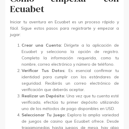
Ecuabet
Iniciar tu aventura en Ecuabet es un proceso rápido y
fácil. Sigue estos pasos para registrarte y empezar a
jugar:
Crear una Cuenta:
Dirígete a la aplicación de
Ecuabet y selecciona la opción de registro.
Completa la información requerida, como tu
nombre, correo electrónico y número de teléfono.
Verificar Tus Datos:
Es esencial confirmar tu
identidad para cumplir con los estándares de
seguridad. Recibirás un correo electrónico de
verificación que deberás aceptar.
Realizar un Depósito:
Una vez que tu cuenta esté
verificada, efectúa tu primer depósito utilizando
uno de los métodos de pago disponibles en USD.
Seleccionar Tu Juego:
Explora la amplia variedad
de juegos de casino que Ecuabet ofrece. Desde
tragamonedas hasta juegos de mesa, hay algo