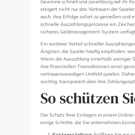
Gewinne schnell und zuverlässig auf ihr 
steigert nicht nur das Vertrauen der Spiele
auch, ihre Erfolge sofort zu genießen und 
schnelle Auszahlungsprozesse ein Zeichen 
sicheres Geldmanagement-System verfügt
Ein weiterer Vorteil schneller Auszahlung
Ängsten, die Spieler häufig empfinden, we
Wenn die Auszahlung innerhalb weniger Stu
ihre finanziellen Transaktionen ernst ge
vertrauenswürdigen Umfeld spielen. Daher
wichtig, transparent über ihre Zahlungsop
So schützen Si
Der Schutz Ihrer Einlagen in einem Online-
einige Schritte, die Sie unternehmen könne
Kontoerstellung:
Eröffnen Sie ein si