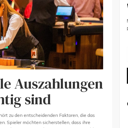
le Auszahlungen
tig sind
ört zu den entscheidenden Faktoren, die das
n. Spieler möchten sicherstellen, dass ihre