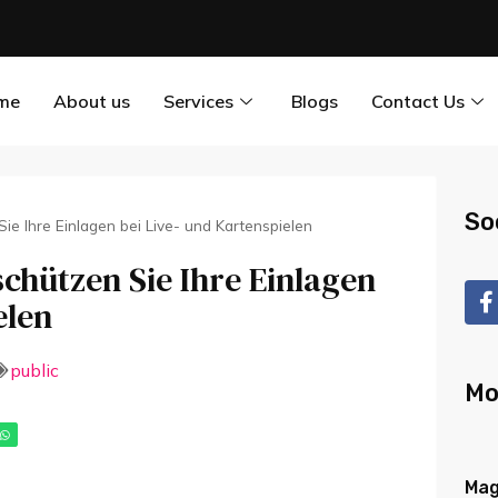
me
About us
Services
Blogs
Contact Us
So
ie Ihre Einlagen bei Live- und Kartenspielen
chützen Sie Ihre Einlagen
elen
public
Mo
Mag