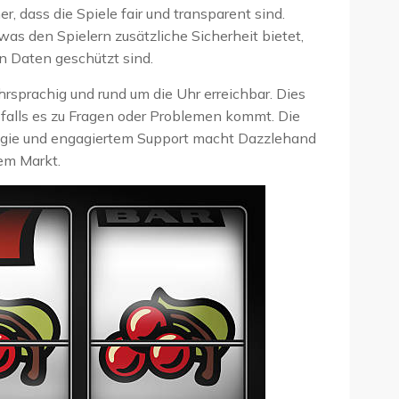
er, dass die Spiele fair und transparent sind.
 was den Spielern zusätzliche Sicherheit bietet,
 Daten geschützt sind.
sprachig und rund um die Uhr erreichbar. Dies
t, falls es zu Fragen oder Problemen kommt. Die
logie und engagiertem Support macht Dazzlehand
em Markt.