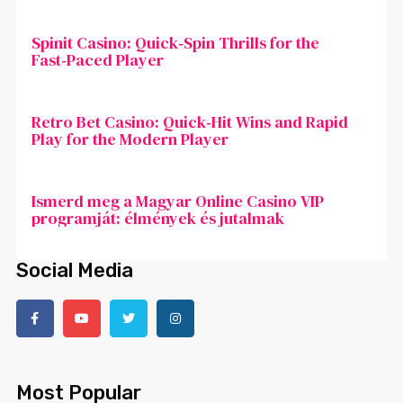
Spinit Casino: Quick‑Spin Thrills for the
Fast‑Paced Player
Retro Bet Casino: Quick‑Hit Wins and Rapid
Play for the Modern Player
Ismerd meg a Magyar Online Casino VIP
programját: élmények és jutalmak
Social Media
Most Popular