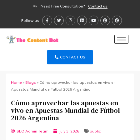
Need Free Consultation?
Contact us
Follow us
CONTACT US
Home
»
Blogs
»
Cómo aprovechar las apuestas en vivo en
Apuestas Mundial de Fútbol 2026 Argentina
Cómo aprovechar las apuestas en
vivo en Apuestas Mundial de Fútbol
2026 Argentina
SEO Admin Team
July 3, 2026
public