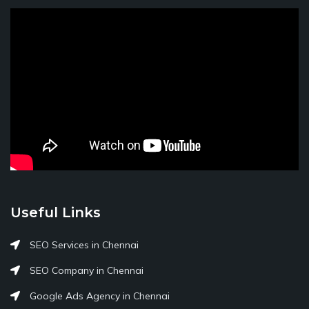
Useful Links
SEO Services in Chennai
SEO Company in Chennai
Google Ads Agency in Chennai