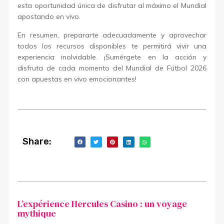
esta oportunidad única de disfrutar al máximo el Mundial
apostando en vivo.
En resumen, prepararte adecuadamente y aprovechar
todos los recursos disponibles te permitirá vivir una
experiencia inolvidable. ¡Sumérgete en la acción y
disfruta de cada momento del Mundial de Fútbol 2026
con apuestas en vivo emocionantes!
Share:
L’expérience Hercules Casino : un voyage
mythique