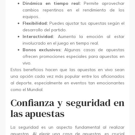
Dinámica en tiempo real:
Permite aprovechar
cambios repentinos en el rendimiento de los
equipos.
Flexibilidad:
Puedes ajustar tus apuestas según el
desarrollo del partido.
Interactividad:
Aumenta la emoción al estar
involucrado en el juego en tiempo real.
Bonos exclusivos:
Algunas casas de apuestas
ofrecen promociones especiales para apuestas en
vivo.
Estos beneficios hacen que las apuestas en vivo sean
una opción cada vez más popular entre los aficionados
al deporte, especialmente en eventos tan emocionantes
como el Mundial.
Confianza y seguridad en
las apuestas
La seguridad es un aspecto fundamental al realizar
apuestas. Al elegir una casa de apuestas, es crucial