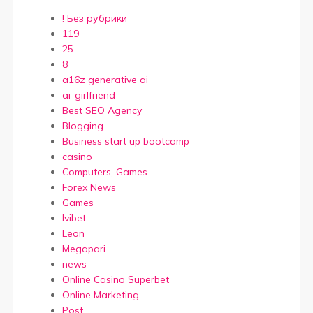
! Без рубрики
119
25
8
a16z generative ai
ai-girlfriend
Best SEO Agency
Blogging
Business start up bootcamp
casino
Computers, Games
Forex News
Games
Ivibet
Leon
Megapari
news
Online Casino Superbet
Online Marketing
Post