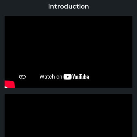
Introduction