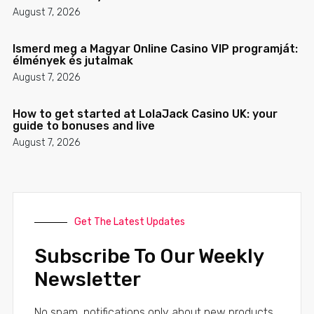
August 7, 2026
Ismerd meg a Magyar Online Casino VIP programját:
élmények és jutalmak
August 7, 2026
How to get started at LolaJack Casino UK: your
guide to bonuses and live
August 7, 2026
Get The Latest Updates
Subscribe To Our Weekly
Newsletter
No spam, notifications only about new products,