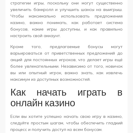
стратегии игры, поскольку они могут существенно
увеличить банкролл и улучшить шансы на выигрыш.
Чтобы максимально использовать предложения
казино, важно понимать, как работает система
бонусов, какие игры доступны, и как правильно
настроить свой аккаунт.
Кроме того, предлагаемые бонусы могут
варьироваться от приветственных предложений до
акций для постоянных игроков, что делает игры ещё
более увлекательными. Независимо от того, новичок
вы или опытный игрок, важно знать, как извлечь
максимум из доступных возможностей.
Как начать играть в
онлайн казино
Если вы хотите успешно начать свою игру в казино,
следуйте простым шагам, чтобы обеспечить гладкий
процесс и получить доступ ко всем бонусам.