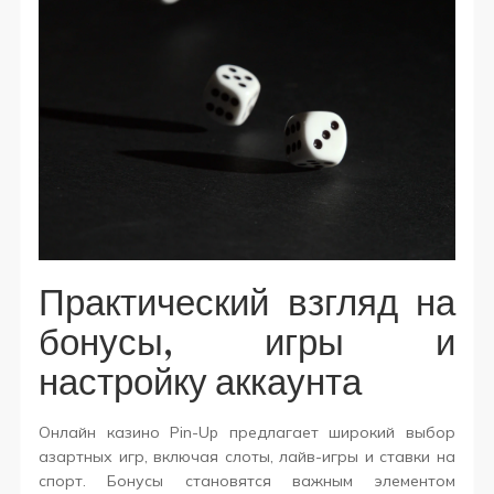
Практический взгляд на
бонусы, игры и
настройку аккаунта
Онлайн казино Pin-Up предлагает широкий выбор
азартных игр, включая слоты, лайв-игры и ставки на
спорт. Бонусы становятся важным элементом