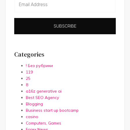
SUBSCRIBE
Categories
! Без рубрики
119
25
8
a16z generative ai
Best SEO Agency
Blogging
Business start up bootcamp
casino
Computers, Games
Forex News