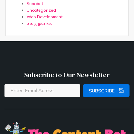
Supabet
Uncategorized
Web Development
στοιχηματικες
Subscribe to Our Newsletter
SUBSCRIBE