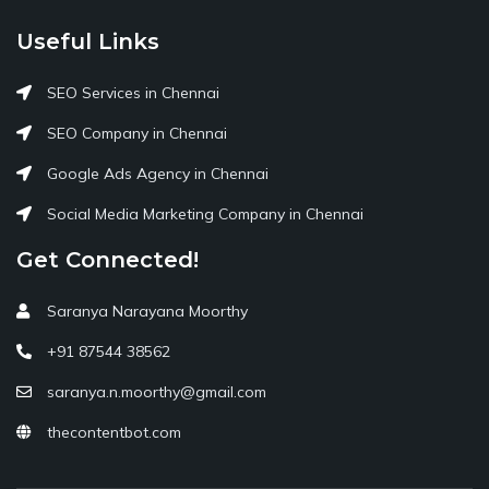
Useful Links
SEO Services in Chennai
SEO Company in Chennai
Google Ads Agency in Chennai
Social Media Marketing Company in Chennai
Get Connected!
Saranya Narayana Moorthy
+91 87544 38562
saranya.n.moorthy@gmail.com
thecontentbot.com