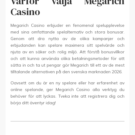
Varför välja Megarich
Casino
Megarich Casino erbjuder en fenomenal spelupplevelse
med sina omfattande spelalternativ och stora bonusar.
Genom att dra nytta av de olika kampanjer och
erbjudanden kan spelare maximera sitt spelvärde och
njuta av en säker och rolig miljö. Att förstå bonusvillkor
och att kunna använda olika betalningsmetoder för att
sätta in och ta ut pengar gör Megarich till ett av de mest
tilltalande alternativen på den svenska marknaden 2026.
Oavsett om du är en ny spelare eller har erfarenhet av
online spelande, ger Megarich Casino alla verktyg du
behöver för att lyckas. Tveka inte att registrera dig och
börja ditt äventyr idag!