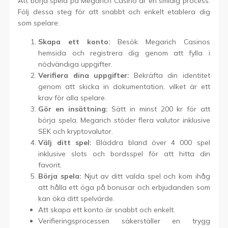
Att börja spela på Megarich Casino är en smidig process.
Följ dessa steg för att snabbt och enkelt etablera dig
som spelare:
Skapa ett konto:
Besök Megarich Casinos
hemsida och registrera dig genom att fylla i
nödvändiga uppgifter.
Verifiera dina uppgifter:
Bekräfta din identitet
genom att skicka in dokumentation, vilket är ett
krav för alla spelare.
Gör en insättning:
Sätt in minst 200 kr för att
börja spela. Megarich stöder flera valutor inklusive
SEK och kryptovalutor.
Välj ditt spel:
Bläddra bland över 4 000 spel
inklusive slots och bordsspel för att hitta din
favorit.
Börja spela:
Njut av ditt valda spel och kom ihåg
att hålla ett öga på bonusar och erbjudanden som
kan öka ditt spelvärde.
Att skapa ett konto är snabbt och enkelt.
Verifieringsprocessen säkerställer en trygg