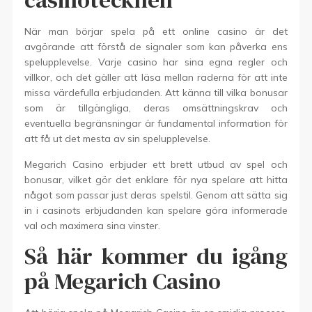
När man börjar spela på ett online casino är det
avgörande att förstå de signaler som kan påverka ens
spelupplevelse. Varje casino har sina egna regler och
villkor, och det gäller att läsa mellan raderna för att inte
missa värdefulla erbjudanden. Att känna till vilka bonusar
som är tillgängliga, deras omsättningskrav och
eventuella begränsningar är fundamental information för
att få ut det mesta av sin spelupplevelse.
Megarich Casino erbjuder ett brett utbud av spel och
bonusar, vilket gör det enklare för nya spelare att hitta
något som passar just deras spelstil. Genom att sätta sig
in i casinots erbjudanden kan spelare göra informerade
val och maximera sina vinster.
Så här kommer du igång
på Megarich Casino