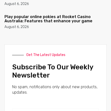
August 6, 2026
Play popular online pokies at Rocket Casino
Australia: Features that enhance your game
August 6, 2026
Get The Latest Updates
Subscribe To Our Weekly
Newsletter
No spam, notifications only about new products,
updates.