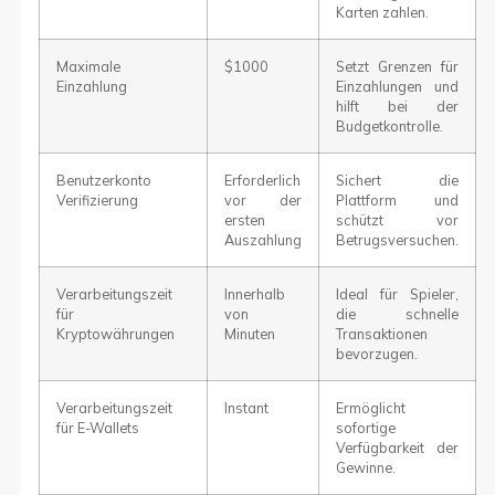
Karten zahlen.
Maximale
$1000
Setzt Grenzen für
Einzahlung
Einzahlungen und
hilft bei der
Budgetkontrolle.
Benutzerkonto
Erforderlich
Sichert die
Verifizierung
vor der
Plattform und
ersten
schützt vor
Auszahlung
Betrugsversuchen.
Verarbeitungszeit
Innerhalb
Ideal für Spieler,
für
von
die schnelle
Kryptowährungen
Minuten
Transaktionen
bevorzugen.
Verarbeitungszeit
Instant
Ermöglicht
für E-Wallets
sofortige
Verfügbarkeit der
Gewinne.