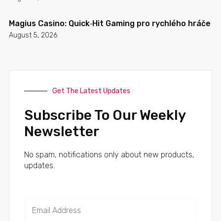
Magius Casino: Quick‑Hit Gaming pro rychlého hráče
August 5, 2026
Get The Latest Updates
Subscribe To Our Weekly
Newsletter
No spam, notifications only about new products,
updates.