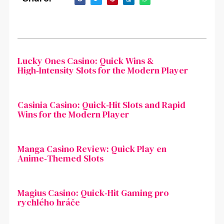
Lucky Ones Casino: Quick Wins &
High‑Intensity Slots for the Modern Player
Cas­inia Casino: Quick‑Hit Slots and Rapid
Wins for the Modern Player
Manga Casino Review: Quick Play en
Anime‑Themed Slots
Magius Casino: Quick‑Hit Gaming pro
rychlého hráče