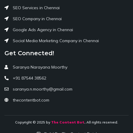
SEO Services in Chennai
SEO Company in Chennai
Google Ads Agency in Chennai
Social Media Marketing Company in Chennai
Get Connected!
Saranya Narayana Moorthy
+91 87544 38562
saranya.n.moorthy@gmail.com
thecontentbot.com
Copyright © 2025 by
The Content Bot
.
All rights reserved.