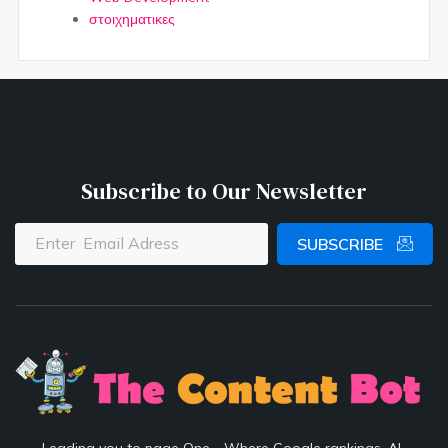
στοιχηματικες
Subscribe to Our Newsletter
SUBSCRIBE
Leading you to page One - Where Google rankings, AI