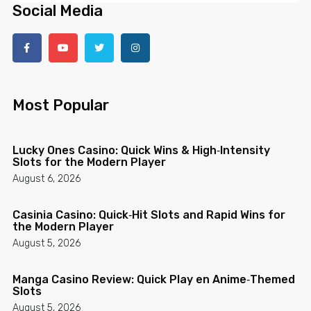
Social Media
Most Popular
Lucky Ones Casino: Quick Wins & High‑Intensity
Slots for the Modern Player
August 6, 2026
Cas­inia Casino: Quick‑Hit Slots and Rapid Wins for
the Modern Player
August 5, 2026
Manga Casino Review: Quick Play en Anime‑Themed
Slots
August 5, 2026